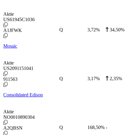
Aktie
US61945C1036
Q
3,72
%
34,50%
A1JFWK
Mosaic
Aktie
US2091151041
Q
3,17
%
2,35%
911563
Consolidated Edison
Aktie
NO0010890304
Q
168,50
%
-
A2QBSN