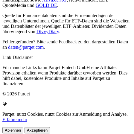
QuoteMedia und
GOLD.DE
.
Quelle für Fundamentaldaten sind die Firmenunterlagen der
jeweiligen Unternehmen. Quelle für ETF-Daten sind die Webseiten
und Datenblätter der jeweiligen ETF-Anbieter. Dividenden-Daten
überwiegend von
DivvyDiary
.
Fehler gefunden? Bitte sende Feedback zu den dargestellten Daten
an
daten@parqet.com
.
Link Disclaimer
Für manche Links kann Parqet Fintech GmbH eine Affiliate-
Provision erhalten wenn Produkte darüber erworben werden. Dies
hilft dabei, kostenlose Produkte und Inhalte auf Parqet zu
finanzieren.
© 2026 Parqet
🍪
Parqet
nutzt Cookies.
nutzt Cookies zur Anmeldung und Analyse.
Erfahre mehr
Ablehnen
Akzeptieren