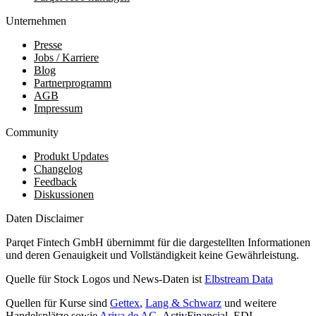
Unternehmen
Presse
Jobs / Karriere
Blog
Partnerprogramm
AGB
Impressum
Community
Produkt Updates
Changelog
Feedback
Diskussionen
Daten Disclaimer
Parqet Fintech GmbH übernimmt für die dargestellten Informationen
und deren Genauigkeit und Vollständigkeit keine Gewährleistung.
Quelle für Stock Logos und News-Daten ist
Elbstream Data
Quellen für Kurse sind
Gettex
,
Lang & Schwarz
und weitere
Handelsplätze sowie
Ariva.de AG
, ActivFinancial, EDI,