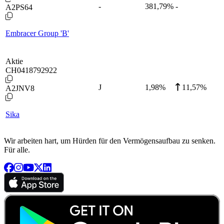
-
381,79
%
-
A2PS64
Embracer Group 'B'
Aktie
CH0418792922
J
1,98
%
11,57%
A2JNV8
Sika
Wir arbeiten hart, um Hürden für den Vermögensaufbau zu senken.
Für alle.