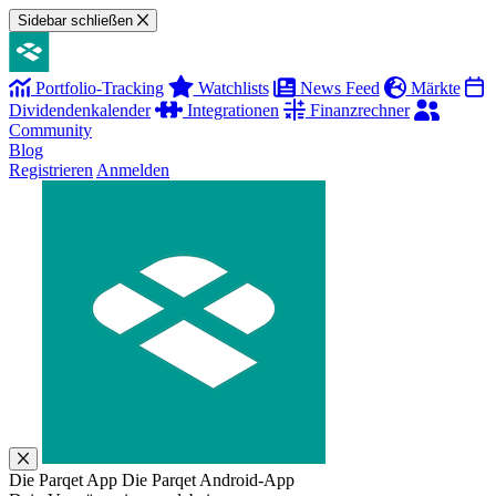
Sidebar schließen
Portfolio-Tracking
Watchlists
News Feed
Märkte
Dividendenkalender
Integrationen
Finanzrechner
Community
Blog
Registrieren
Anmelden
Die Parqet App
Die Parqet Android-App