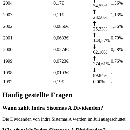
2004
0,17
€
1,36
%
54,55%
2003
0,11
€
1,13
%
28,50%
2002
0,0856
€
1,36
%
25,33%
2001
0,0683
€
0,70
%
149,27%
2000
0,0274
€
0,28
%
62,10%
1999
0,0723
€
0,76
%
274,61%
1998
0,0193
€
-
89,84%
1992
0,19
€
0,00%
-
Häufig gestellte Fragen
Wann zahlt Indra Sistemas A Dividenden?
Die Dividenden von Indra Sistemas A werden im Juli ausgeschüttet.