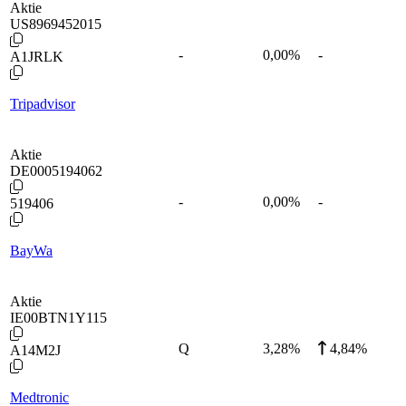
Aktie
US8969452015
-
0,00
%
-
A1JRLK
Tripadvisor
Aktie
DE0005194062
-
0,00
%
-
519406
BayWa
Aktie
IE00BTN1Y115
Q
3,28
%
4,84%
A14M2J
Medtronic