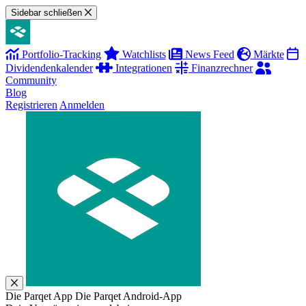
Sidebar schließen
Portfolio-Tracking
Watchlists
News Feed
Märkte
Dividendenkalender
Integrationen
Finanzrechner
Community
Blog
Registrieren
Anmelden
Die Parqet App
Die Parqet Android-App