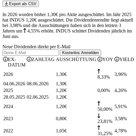
Export als CSV
In 2026 wurden bisher 1,30€ pro Aktie ausgeschüttet. Im Jahr 2025
hat INDUS 1,20€ ausgeschüttet.
Die Dividendenrendite liegt aktuell
bei 3,98% und die
Ausschüttungen haben sich in den letzten 3
Jahren
um
4,55%
erhöht
.
INDUS schüttet Dividenden jährlich im
Juni aus.
Neue Dividenden direkt per E-Mail
Kostenlos
Anmelden
EX-
ZAHLTAG
AUSSCHÜTTUNG
YOY
YIELD
DATUM
2026
1,30
€
3,96
%
8,33%
04.06.2026
08.06.2026
1,30
€
2025
1,20
€
0,00%
4,26
%
28.05.2025
02.06.2025
1,20
€
2024
1,20
€
5,91
%
50,00%
2023
0,80
€
3,58
%
23,81%
2022
1,05
€
4,78
%
31,25%