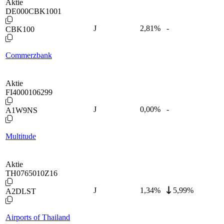
Aktie
DE000CBK1001
J
2,81
%
-
CBK100
Commerzbank
Aktie
FI4000106299
J
0,00
%
-
A1W9NS
Multitude
Aktie
TH0765010Z16
J
1,34
%
5,99%
A2DLST
Airports of Thailand