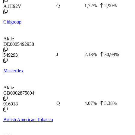
Q
1,72
%
2,90%
A1H92V
Citigroup
Aktie
DE0005492938
J
2,18
%
30,99%
549293
Masterflex
Aktie
GB0002875804
Q
4,07
%
3,38%
916018
British American Tobacco