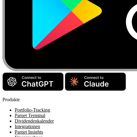
Produkte
Portfolio-Tracking
Parqet Terminal
Dividendenkalender
Integrationen
Parqet Insights