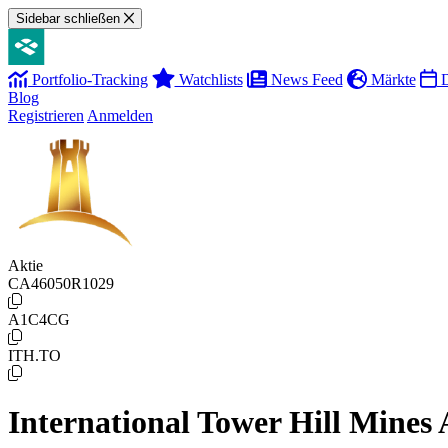
Sidebar schließen
Portfolio-Tracking
Watchlists
News Feed
Märkte
D
Blog
Registrieren
Anmelden
Aktie
CA46050R1029
A1C4CG
ITH.TO
International Tower Hill Mines 