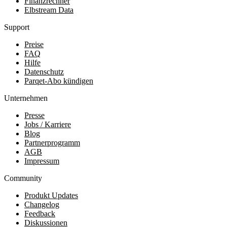
Finanzrechner
Elbstream Data
Support
Preise
FAQ
Hilfe
Datenschutz
Parqet-Abo kündigen
Unternehmen
Presse
Jobs / Karriere
Blog
Partnerprogramm
AGB
Impressum
Community
Produkt Updates
Changelog
Feedback
Diskussionen