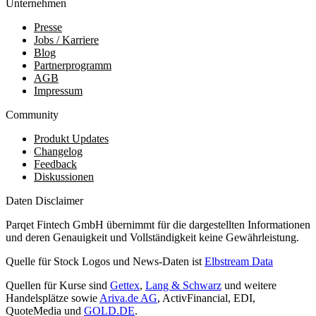
Unternehmen
Presse
Jobs / Karriere
Blog
Partnerprogramm
AGB
Impressum
Community
Produkt Updates
Changelog
Feedback
Diskussionen
Daten Disclaimer
Parqet Fintech GmbH übernimmt für die dargestellten Informationen
und deren Genauigkeit und Vollständigkeit keine Gewährleistung.
Quelle für Stock Logos und News-Daten ist
Elbstream Data
Quellen für Kurse sind
Gettex
,
Lang & Schwarz
und weitere
Handelsplätze sowie
Ariva.de AG
, ActivFinancial, EDI,
QuoteMedia und
GOLD.DE
.