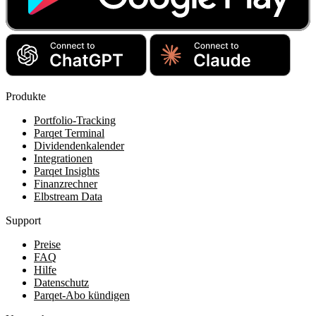
Produkte
Portfolio-Tracking
Parqet Terminal
Dividendenkalender
Integrationen
Parqet Insights
Finanzrechner
Elbstream Data
Support
Preise
FAQ
Hilfe
Datenschutz
Parqet-Abo kündigen