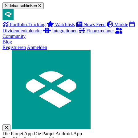
Sidebar schließen
Portfolio-Tracking
Watchlists
News Feed
Märkte
Dividendenkalender
Integrationen
Finanzrechner
Community
Blog
Registrieren
Anmelden
Die Parqet App
Die Parqet Android-App