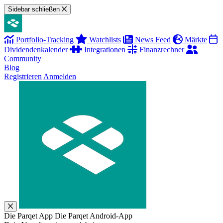
Sidebar schließen
Portfolio-Tracking
Watchlists
News Feed
Märkte
Dividendenkalender
Integrationen
Finanzrechner
Community
Blog
Registrieren
Anmelden
Die Parqet App
Die Parqet Android-App