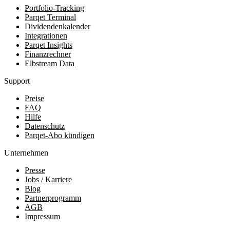
Portfolio-Tracking
Parqet Terminal
Dividendenkalender
Integrationen
Parqet Insights
Finanzrechner
Elbstream Data
Support
Preise
FAQ
Hilfe
Datenschutz
Parqet-Abo kündigen
Unternehmen
Presse
Jobs / Karriere
Blog
Partnerprogramm
AGB
Impressum