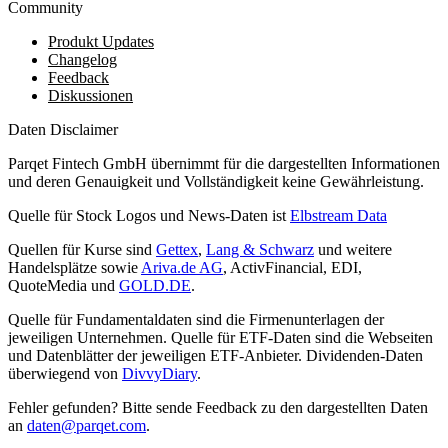
Community
Produkt Updates
Changelog
Feedback
Diskussionen
Daten Disclaimer
Parqet Fintech GmbH übernimmt für die dargestellten Informationen
und deren Genauigkeit und Vollständigkeit keine Gewährleistung.
Quelle für Stock Logos und News-Daten ist
Elbstream Data
Quellen für Kurse sind
Gettex
,
Lang & Schwarz
und weitere
Handelsplätze sowie
Ariva.de AG
, ActivFinancial, EDI,
QuoteMedia und
GOLD.DE
.
Quelle für Fundamentaldaten sind die Firmenunterlagen der
jeweiligen Unternehmen. Quelle für ETF-Daten sind die Webseiten
und Datenblätter der jeweiligen ETF-Anbieter. Dividenden-Daten
überwiegend von
DivvyDiary
.
Fehler gefunden? Bitte sende Feedback zu den dargestellten Daten
an
daten@parqet.com
.