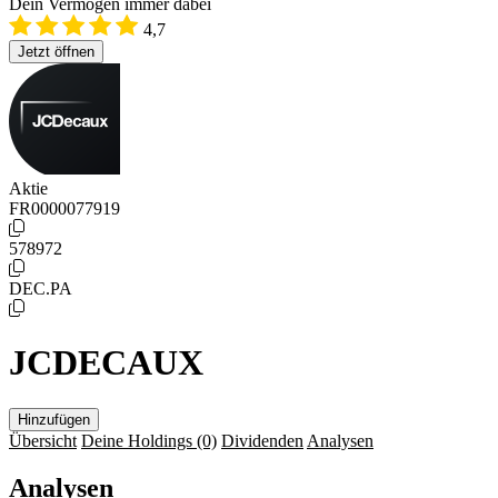
Dein Vermögen immer dabei
4,7
Jetzt öffnen
Aktie
FR0000077919
578972
DEC.PA
JCDECAUX
Hinzufügen
Übersicht
Deine Holdings
(0)
Dividenden
Analysen
Analysen