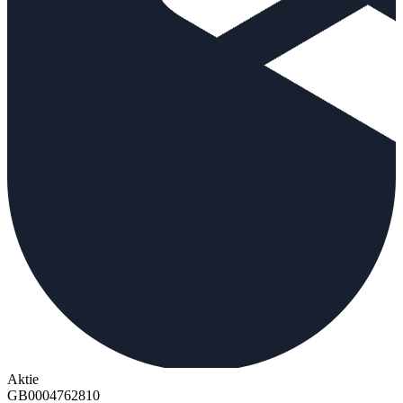
Aktie
GB0004762810