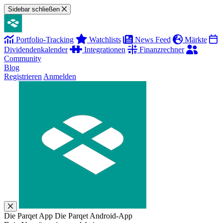
Sidebar schließen
Portfolio-Tracking
Watchlists
News Feed
Märkte
Dividendenkalender
Integrationen
Finanzrechner
Community
Blog
Registrieren
Anmelden
Die Parqet App
Die Parqet Android-App