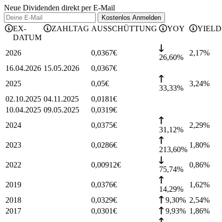
Neue Dividenden direkt per E-Mail
Kostenlos
Anmelden
EX-
ZAHLTAG
AUSSCHÜTTUNG
YOY
YIELD
DATUM
2026
0,0367
€
2,17
%
26,60%
16.04.2026
15.05.2026
0,0367
€
2025
0,05
€
3,24
%
33,33%
02.10.2025
04.11.2025
0,0181
€
10.04.2025
09.05.2025
0,0319
€
2024
0,0375
€
2,29
%
31,12%
2023
0,0286
€
1,80
%
213,60%
2022
0,00912
€
0,86
%
75,74%
2019
0,0376
€
1,62
%
14,29%
2018
0,0329
€
9,30%
2,54
%
2017
0,0301
€
9,93%
1,86
%