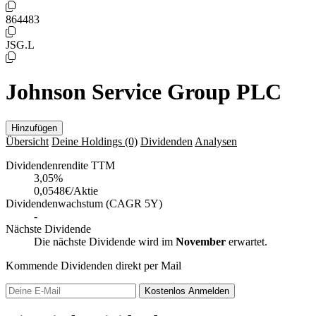
864483
JSG.L
Johnson Service Group PLC
Hinzufügen
Übersicht
Deine Holdings
(0)
Dividenden
Analysen
Dividendenrendite TTM
3,05
%
0,0548€/Aktie
Dividendenwachstum (CAGR 5Y)
-
Nächste Dividende
Die nächste Dividende wird im
November
erwartet.
Kommende Dividenden direkt per Mail
Kostenlos
Anmelden