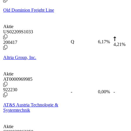
Old Dominion Freight Line
Aktie
US02209S1033
Q
6,17
%
200417
4,21%
Altria Group, Inc.
Aktie
AT0000969985
922230
-
0,00
%
-
AT&S Austria Technologie &
Systemtechnik
Aktie