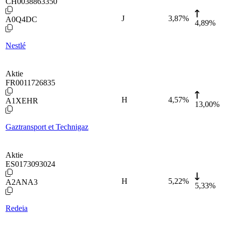
CH0038863350
J
3,87
%
A0Q4DC
4,89%
Nestlé
Aktie
FR0011726835
H
4,57
%
A1XEHR
13,00%
Gaztransport et Technigaz
Aktie
ES0173093024
H
5,22
%
A2ANA3
5,33%
Redeia