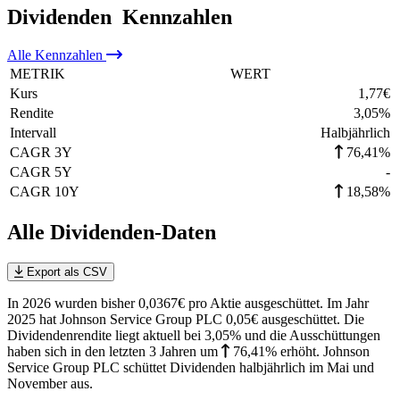
Dividenden
Kennzahlen
Alle
Kennzahlen
METRIK
WERT
Kurs
1,77
€
Rendite
3,05
%
Intervall
Halbjährlich
CAGR 3Y
76,41%
CAGR 5Y
-
CAGR 10Y
18,58%
Alle Dividenden-Daten
Export als CSV
In 2026 wurden bisher 0,0367€ pro Aktie ausgeschüttet. Im Jahr
2025 hat Johnson Service Group PLC 0,05€ ausgeschüttet.
Die
Dividendenrendite liegt aktuell bei 3,05% und die
Ausschüttungen
haben sich in den letzten 3 Jahren
um
76,41%
erhöht
.
Johnson
Service Group PLC schüttet Dividenden halbjährlich im Mai und
November aus.