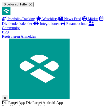
Sidebar schließen
Portfolio-Tracking
Watchlists
News Feed
Märkte
Dividendenkalender
Integrationen
Finanzrechner
Community
Blog
Registrieren
Anmelden
Die Parqet App
Die Parqet Android-App