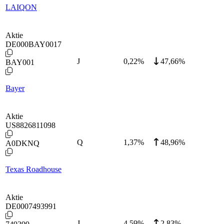
LAIQON
Aktie
DE000BAY0017
J
0,22
%
47,66%
BAY001
Bayer
Aktie
US8826811098
Q
1,37
%
48,96%
A0DKNQ
Texas Roadhouse
Aktie
DE0007493991
J
4,59
%
2,83%