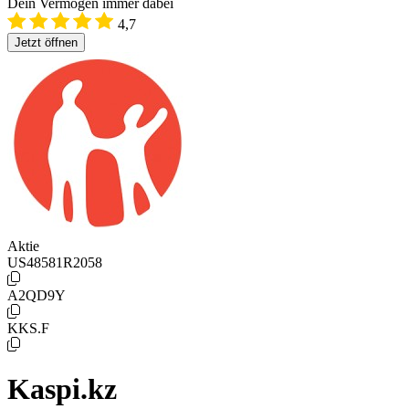
Dein Vermögen immer dabei
4,7
Jetzt öffnen
Aktie
US48581R2058
A2QD9Y
KKS.F
Kaspi.kz