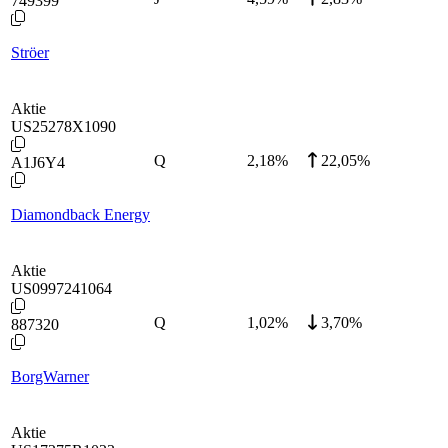
749399
Ströer
Aktie
US25278X1090
Q
2,18
%
22,05%
A1J6Y4
Diamondback Energy
Aktie
US0997241064
Q
1,02
%
3,70%
887320
BorgWarner
Aktie