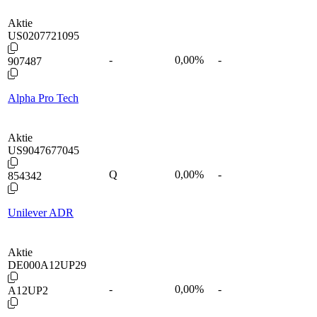
Aktie
US0207721095
-
0,00
%
-
907487
Alpha Pro Tech
Aktie
US9047677045
Q
0,00
%
-
854342
Unilever ADR
Aktie
DE000A12UP29
-
0,00
%
-
A12UP2