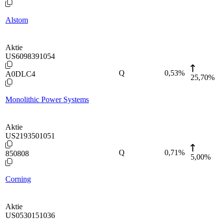
Alstom
Aktie
US6098391054
Q
0,53
%
A0DLC4
25,70%
Monolithic Power Systems
Aktie
US2193501051
Q
0,71
%
850808
5,00%
Corning
Aktie
US0530151036