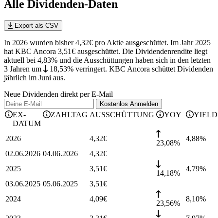
Alle Dividenden-Daten
Export als CSV
In 2026 wurden bisher 4,32€ pro Aktie ausgeschüttet. Im Jahr 2025
hat KBC Ancora 3,51€ ausgeschüttet.
Die Dividendenrendite liegt
aktuell bei 4,83% und die
Ausschüttungen haben sich in den letzten
3 Jahren
um
18,53%
verringert
.
KBC Ancora schüttet Dividenden
jährlich im Juni aus.
Neue Dividenden direkt per E-Mail
Kostenlos
Anmelden
EX-
ZAHLTAG
AUSSCHÜTTUNG
YOY
YIELD
DATUM
2026
4,32
€
4,88
%
23,08%
02.06.2026
04.06.2026
4,32
€
2025
3,51
€
4,79
%
14,18%
03.06.2025
05.06.2025
3,51
€
2024
4,09
€
8,10
%
23,56%