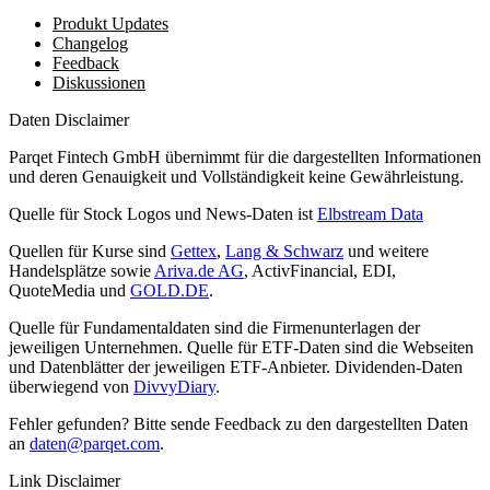
Produkt Updates
Changelog
Feedback
Diskussionen
Daten Disclaimer
Parqet Fintech GmbH übernimmt für die dargestellten Informationen
und deren Genauigkeit und Vollständigkeit keine Gewährleistung.
Quelle für Stock Logos und News-Daten ist
Elbstream Data
Quellen für Kurse sind
Gettex
,
Lang & Schwarz
und weitere
Handelsplätze sowie
Ariva.de AG
, ActivFinancial, EDI,
QuoteMedia und
GOLD.DE
.
Quelle für Fundamentaldaten sind die Firmenunterlagen der
jeweiligen Unternehmen. Quelle für ETF-Daten sind die Webseiten
und Datenblätter der jeweiligen ETF-Anbieter. Dividenden-Daten
überwiegend von
DivvyDiary
.
Fehler gefunden? Bitte sende Feedback zu den dargestellten Daten
an
daten@parqet.com
.
Link Disclaimer