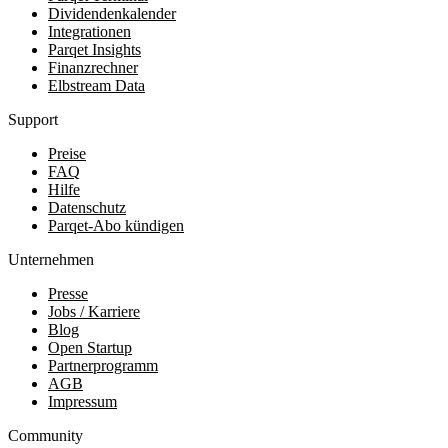
Dividendenkalender
Integrationen
Parqet Insights
Finanzrechner
Elbstream Data
Support
Preise
FAQ
Hilfe
Datenschutz
Parqet-Abo kündigen
Unternehmen
Presse
Jobs / Karriere
Blog
Open Startup
Partnerprogramm
AGB
Impressum
Community