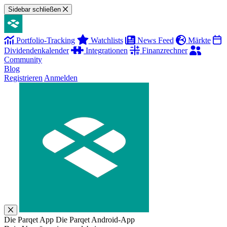
Sidebar schließen
Portfolio-Tracking
Watchlists
News Feed
Märkte
Dividendenkalender
Integrationen
Finanzrechner
Community
Blog
Registrieren
Anmelden
Die Parqet App
Die Parqet Android-App