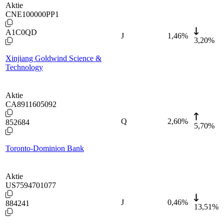
Aktie
CNE100000PP1
A1C0QD
J
1,46
%
3,20%
Xinjiang Goldwind Science &
Technology
Aktie
CA8911605092
Q
2,60
%
852684
5,70%
Toronto-Dominion Bank
Aktie
US7594701077
J
0,46
%
884241
13,51%