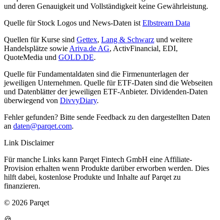
und deren Genauigkeit und Vollständigkeit keine Gewährleistung.
Quelle für Stock Logos und News-Daten ist
Elbstream Data
Quellen für Kurse sind
Gettex
,
Lang & Schwarz
und weitere
Handelsplätze sowie
Ariva.de AG
, ActivFinancial, EDI,
QuoteMedia und
GOLD.DE
.
Quelle für Fundamentaldaten sind die Firmenunterlagen der
jeweiligen Unternehmen. Quelle für ETF-Daten sind die Webseiten
und Datenblätter der jeweiligen ETF-Anbieter. Dividenden-Daten
überwiegend von
DivvyDiary
.
Fehler gefunden? Bitte sende Feedback zu den dargestellten Daten
an
daten@parqet.com
.
Link Disclaimer
Für manche Links kann Parqet Fintech GmbH eine Affiliate-
Provision erhalten wenn Produkte darüber erworben werden. Dies
hilft dabei, kostenlose Produkte und Inhalte auf Parqet zu
finanzieren.
© 2026 Parqet
🍪