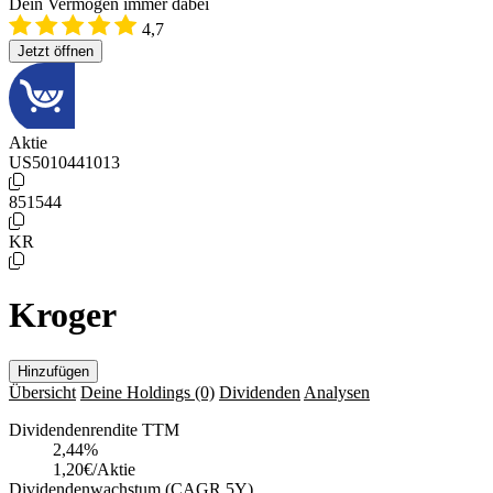
Dein Vermögen immer dabei
4,7
Jetzt öffnen
Aktie
US5010441013
851544
KR
Kroger
Hinzufügen
Übersicht
Deine Holdings
(0)
Dividenden
Analysen
Dividendenrendite TTM
2,44
%
1,20€/Aktie
Dividendenwachstum (CAGR 5Y)