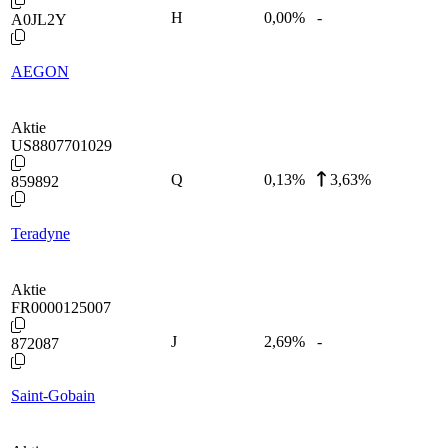
H
0,00
%
-
A0JL2Y
AEGON
Aktie
US8807701029
Q
0,13
%
3,63%
859892
Teradyne
Aktie
FR0000125007
J
2,69
%
-
872087
Saint-Gobain