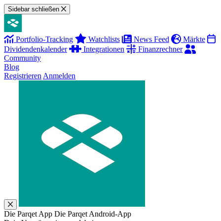
Sidebar schließen
Portfolio-Tracking
Watchlists
News Feed
Märkte
Dividendenkalender
Integrationen
Finanzrechner
Community
Blog
Registrieren
Anmelden
Die Parqet App
Die Parqet Android-App