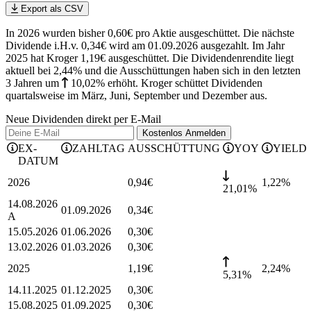
Export als CSV
In 2026 wurden bisher 0,60€ pro Aktie ausgeschüttet. Die nächste
Dividende i.H.v. 0,34€ wird am 01.09.2026 ausgezahlt. Im Jahr
2025 hat Kroger 1,19€ ausgeschüttet.
Die Dividendenrendite liegt
aktuell bei 2,44% und die
Ausschüttungen haben sich in den letzten
3 Jahren
um
10,02%
erhöht
.
Kroger schüttet Dividenden
quartalsweise im März, Juni, September und Dezember aus.
Neue Dividenden direkt per E-Mail
Kostenlos
Anmelden
EX-
ZAHLTAG
AUSSCHÜTTUNG
YOY
YIELD
DATUM
2026
0,94
€
1,22
%
21,01%
14.08.2026
01.09.2026
0,34
€
A
15.05.2026
01.06.2026
0,30
€
13.02.2026
01.03.2026
0,30
€
2025
1,19
€
2,24
%
5,31%
14.11.2025
01.12.2025
0,30
€
15.08.2025
01.09.2025
0,30
€