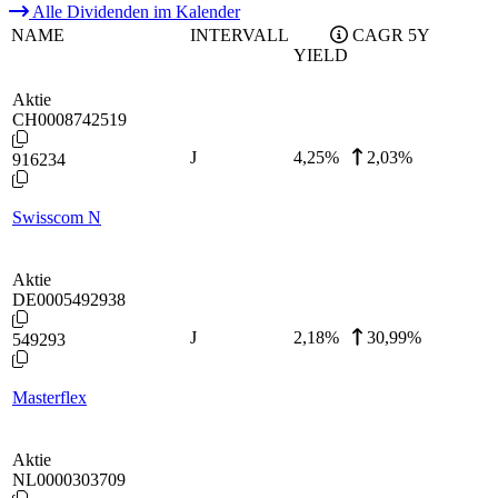
Alle Dividenden im Kalender
NAME
INTERVALL
CAGR 5Y
YIELD
Aktie
CH0008742519
J
4,25
%
2,03%
916234
Swisscom N
Aktie
DE0005492938
J
2,18
%
30,99%
549293
Masterflex
Aktie
NL0000303709