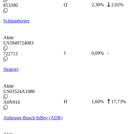
Q
2,30
%
2,02%
853390
Schlumberger
Aktie
US5949724083
J
0,09
%
-
722713
Strategy
Aktie
US03524A1088
H
1,60
%
17,73%
A0N916
Anheuser-Busch InBev (ADR)