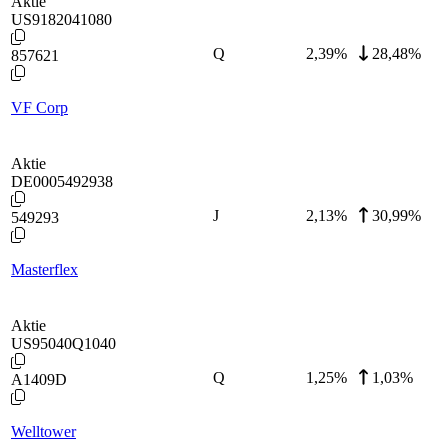
Aktie
US9182041080
Q
2,39
%
28,48%
857621
VF Corp
Aktie
DE0005492938
J
2,13
%
30,99%
549293
Masterflex
Aktie
US95040Q1040
Q
1,25
%
1,03%
A1409D
Welltower