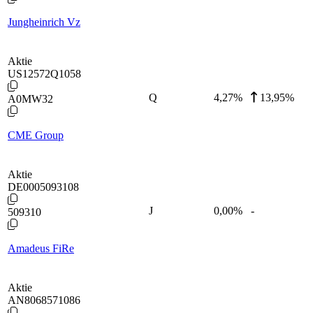
Jungheinrich Vz
Aktie
US12572Q1058
Q
4,27
%
13,95%
A0MW32
CME Group
Aktie
DE0005093108
J
0,00
%
-
509310
Amadeus FiRe
Aktie
AN8068571086