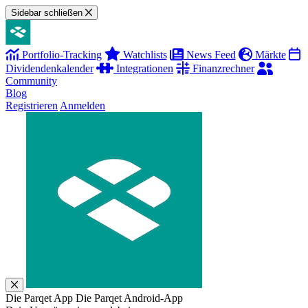
Sidebar schließen
Portfolio-Tracking
Watchlists
News Feed
Märkte
Dividendenkalender
Integrationen
Finanzrechner
Community
Blog
Registrieren
Anmelden
Die Parqet App
Die Parqet Android-App