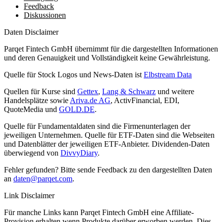
Feedback
Diskussionen
Daten Disclaimer
Parqet Fintech GmbH übernimmt für die dargestellten Informationen
und deren Genauigkeit und Vollständigkeit keine Gewährleistung.
Quelle für Stock Logos und News-Daten ist
Elbstream Data
Quellen für Kurse sind
Gettex
,
Lang & Schwarz
und weitere
Handelsplätze sowie
Ariva.de AG
, ActivFinancial, EDI,
QuoteMedia und
GOLD.DE
.
Quelle für Fundamentaldaten sind die Firmenunterlagen der
jeweiligen Unternehmen. Quelle für ETF-Daten sind die Webseiten
und Datenblätter der jeweiligen ETF-Anbieter. Dividenden-Daten
überwiegend von
DivvyDiary
.
Fehler gefunden? Bitte sende Feedback zu den dargestellten Daten
an
daten@parqet.com
.
Link Disclaimer
Für manche Links kann Parqet Fintech GmbH eine Affiliate-
Provision erhalten wenn Produkte darüber erworben werden. Dies