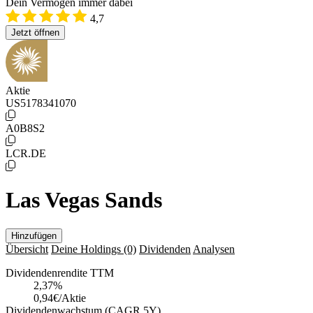
Dein Vermögen immer dabei
4,7
Jetzt öffnen
Aktie
US5178341070
A0B8S2
LCR.DE
Las Vegas Sands
Hinzufügen
Übersicht
Deine Holdings
(0)
Dividenden
Analysen
Dividendenrendite TTM
2,37
%
0,94€/Aktie
Dividendenwachstum (CAGR 5Y)