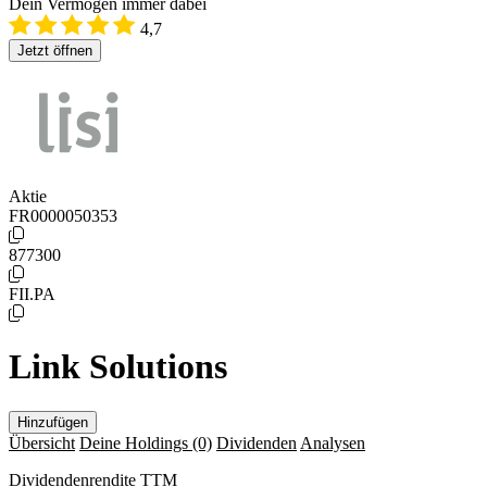
Dein Vermögen immer dabei
4,7
Jetzt öffnen
Aktie
FR0000050353
877300
FII.PA
Link Solutions
Hinzufügen
Übersicht
Deine Holdings
(0)
Dividenden
Analysen
Dividendenrendite TTM