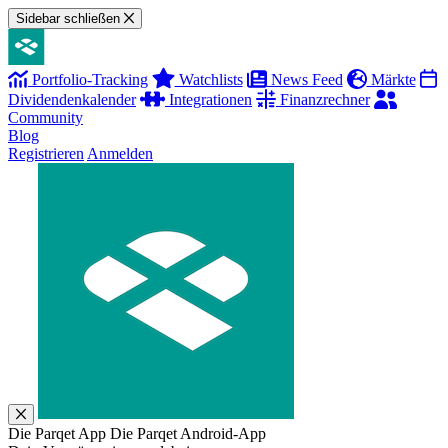
Sidebar schließen
Portfolio-Tracking
Watchlists
News Feed
Märkte
Dividendenkalender
Integrationen
Finanzrechner
Community
Blog
Registrieren
Anmelden
Die Parqet App
Die Parqet Android-App