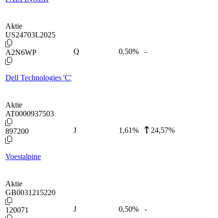
Aktie
US24703L2025
Q
0,50
%
-
A2N6WP
Dell Technologies 'C'
Aktie
AT0000937503
J
1,61
%
24,57%
897200
Voestalpine
Aktie
GB0031215220
J
0,50
%
-
120071