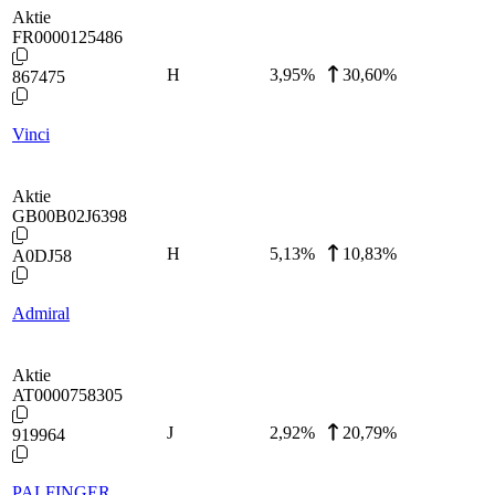
Aktie
FR0000125486
H
3,95
%
30,60%
867475
Vinci
Aktie
GB00B02J6398
H
5,13
%
10,83%
A0DJ58
Admiral
Aktie
AT0000758305
J
2,92
%
20,79%
919964
PALFINGER