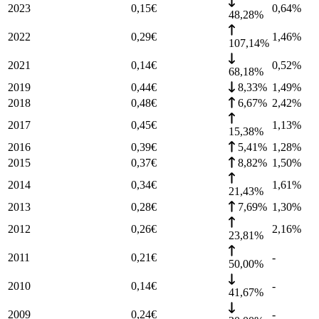
2023
0,15
€
0,64
%
48,28%
2022
0,29
€
1,46
%
107,14%
2021
0,14
€
0,52
%
68,18%
2019
0,44
€
8,33%
1,49
%
2018
0,48
€
6,67%
2,42
%
2017
0,45
€
1,13
%
15,38%
2016
0,39
€
5,41%
1,28
%
2015
0,37
€
8,82%
1,50
%
2014
0,34
€
1,61
%
21,43%
2013
0,28
€
7,69%
1,30
%
2012
0,26
€
2,16
%
23,81%
2011
0,21
€
-
50,00%
2010
0,14
€
-
41,67%
2009
0,24
€
-