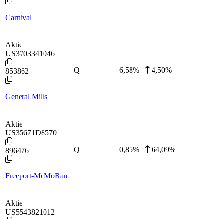
Carnival
Aktie
US3703341046
Q
6,58
%
4,50%
853862
General Mills
Aktie
US35671D8570
Q
0,85
%
64,09%
896476
Freeport-McMoRan
Aktie
US5543821012