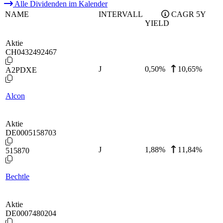
Alle Dividenden im Kalender
NAME
INTERVALL
CAGR 5Y
YIELD
Aktie
CH0432492467
J
0,50
%
10,65%
A2PDXE
Alcon
Aktie
DE0005158703
J
1,88
%
11,84%
515870
Bechtle
Aktie
DE0007480204