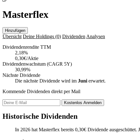
Masterflex
Hinzufügen
Übersicht
Deine Holdings
(0)
Dividenden
Analysen
Dividendenrendite TTM
2,18
%
0,30€/Aktie
Dividendenwachstum (CAGR 5Y)
30,99%
Nächste Dividende
Die nächste Dividende wird im
Juni
erwartet.
Kommende Dividenden direkt per Mail
Kostenlos
Anmelden
Historische Dividenden
In 2026 hat Masterflex bereits
0,30
€
Dividende ausgeschüttet.