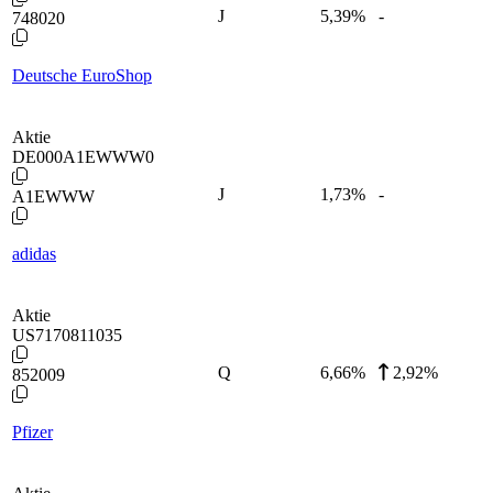
J
5,39
%
-
748020
Deutsche EuroShop
Aktie
DE000A1EWWW0
J
1,73
%
-
A1EWWW
adidas
Aktie
US7170811035
Q
6,66
%
2,92%
852009
Pfizer