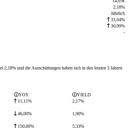
14,05
€
2,18
%
Jährlich
31,04%
30,99%
-
bei 2,18% und die
Ausschüttungen haben sich in den letzten 3 Jahren
YOY
YIELD
11,11%
2,17
%
46,00%
1,90
%
150,00%
5,33
%