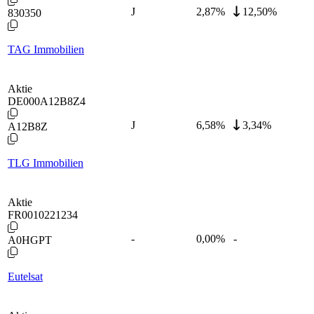
J
2,87
%
12,50%
830350
TAG Immobilien
Aktie
DE000A12B8Z4
J
6,58
%
3,34%
A12B8Z
TLG Immobilien
Aktie
FR0010221234
-
0,00
%
-
A0HGPT
Eutelsat