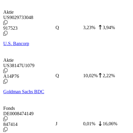
Aktie
US9029733048
Q
3,23
%
3,94%
917523
U.S. Bancorp
Aktie
US38147U1079
Q
10,02
%
2,22%
A14P76
Goldman Sachs BDC
Fonds
DE0008474149
J
0,01
%
16,06%
847414