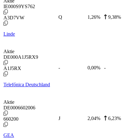
Aktie
IE000S9YS762
Q
1,26
%
9,38%
A3D7VW
Linde
Aktie
DE000A1J5RX9
-
0,00
%
-
A1J5RX
Telefónica Deutschland
Aktie
DE0006602006
J
2,04
%
6,23%
660200
GEA