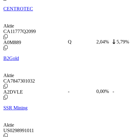
CENTROTEC
Aktie
CA11777Q2099
Q
2,04
%
5,79%
A0M889
B2Gold
Aktie
CA7847301032
-
0,00
%
-
A2DVLE
SSR Mining
Aktie
US0298991011