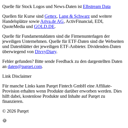
Quelle für Stock Logos und News-Daten ist
Elbstream Data
Quellen für Kurse sind
Gettex
,
Lang & Schwarz
und weitere
Handelsplätze sowie
Ariva.de AG
, ActivFinancial, EDI,
QuoteMedia und
GOLD.DE
.
Quelle für Fundamentaldaten sind die Firmenunterlagen der
jeweiligen Unternehmen. Quelle für ETF-Daten sind die Webseiten
und Datenblätter der jeweiligen ETF-Anbieter. Dividenden-Daten
überwiegend von
DivvyDiary
.
Fehler gefunden? Bitte sende Feedback zu den dargestellten Daten
an
daten@parqet.com
.
Link Disclaimer
Für manche Links kann Parqet Fintech GmbH eine Affiliate-
Provision erhalten wenn Produkte darüber erworben werden. Dies
hilft dabei, kostenlose Produkte und Inhalte auf Parqet zu
finanzieren.
© 2026 Parqet
🍪