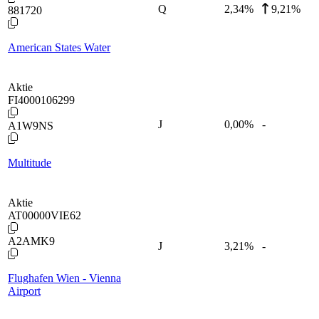
Q
2,34
%
9,21%
881720
American States Water
Aktie
FI4000106299
J
0,00
%
-
A1W9NS
Multitude
Aktie
AT00000VIE62
A2AMK9
J
3,21
%
-
Flughafen Wien - Vienna
Airport