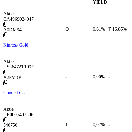
YIELD
Aktie
CA4969024047
Q
0,61
%
16,85%
A0DM94
Kinross Gold
Aktie
US36472T1097
-
0,00
%
-
A2PVRP
Gannett Co
Aktie
DE0005407506
J
0,07
%
-
540750