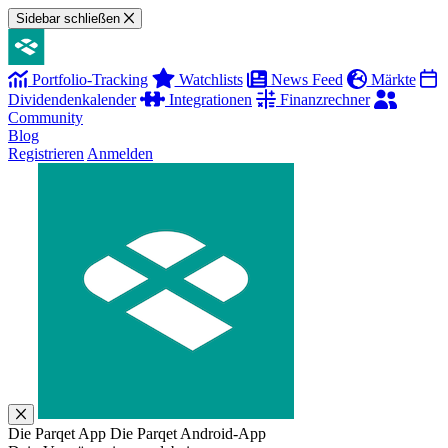
Sidebar schließen
Portfolio-Tracking
Watchlists
News Feed
Märkte
Dividendenkalender
Integrationen
Finanzrechner
Community
Blog
Registrieren
Anmelden
Die Parqet App
Die Parqet Android-App