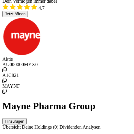
Dein Vermögen immer dabei
4,7
Jetzt öffnen
Aktie
AU000000MYX0
A1C821
MAYNF
Mayne Pharma Group
Hinzufügen
Übersicht
Deine Holdings
(0)
Dividenden
Analysen