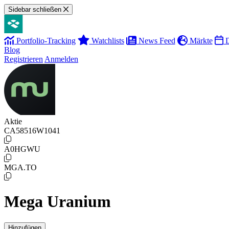
Sidebar schließen
Portfolio-Tracking
Watchlists
News Feed
Märkte
D
Blog
Registrieren
Anmelden
Aktie
CA58516W1041
A0HGWU
MGA.TO
Mega Uranium
Hinzufügen