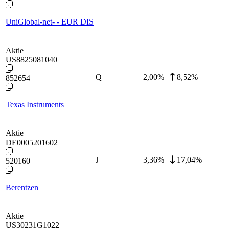
UniGlobal-net- - EUR DIS
Aktie
US8825081040
Q
2,00
%
8,52%
852654
Texas Instruments
Aktie
DE0005201602
J
3,36
%
17,04%
520160
Berentzen
Aktie
US30231G1022