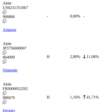
Aktie
US0231351067
-
0,00
%
-
906866
Amazon
Aktie
JP3756600007
H
2,89
%
11,08%
864009
Nintendo
Aktie
FR0000052292
H
1,16
%
41,71%
886670
Hermès