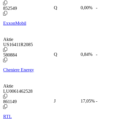
Q
0,00
%
-
852549
ExxonMobil
Aktie
US16411R2085
Q
0,84
%
-
580884
Cheniere Energy
Aktie
LU0061462528
J
17,05
%
-
861149
RTL