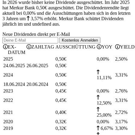
In 2026 wurde bisher keine Dividende ausgeschüttet. Im Jahr 2025
hat Merkur Bank 0,50€ ausgeschüttet.
Die Dividendenrendite liegt
aktuell bei 0,00% und die
Ausschüttungen haben sich in den letzten
3 Jahren
um
3,57%
erhöht
.
Merkur Bank schüttet Dividenden
jährlich im und undefined aus.
Neue Dividenden direkt per E-Mail
Kostenlos
Anmelden
EX-
ZAHLTAG
AUSSCHÜTTUNG
YOY
YIELD
DATUM
2025
0,50
€
0,00%
2,50
%
24.06.2025
26.06.2025
0,50
€
2024
0,50
€
3,31
%
11,11%
18.06.2024
20.06.2024
0,50
€
2023
0,45
€
0,00%
2,76
%
2022
0,45
€
3,31
%
12,50%
2021
0,40
€
2,72
%
25,00%
2020
0,32
€
0,00%
3,17
%
2019
0,32
€
6,67%
3,30
%