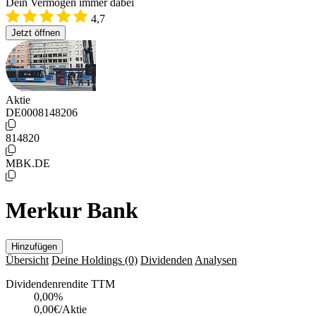
Dein Vermögen immer dabei
4,7
Jetzt öffnen
Aktie
DE0008148206
814820
MBK.DE
Merkur Bank
Hinzufügen
Übersicht
Deine Holdings
(0)
Dividenden
Analysen
Dividendenrendite TTM
0,00
%
0,00€/Aktie