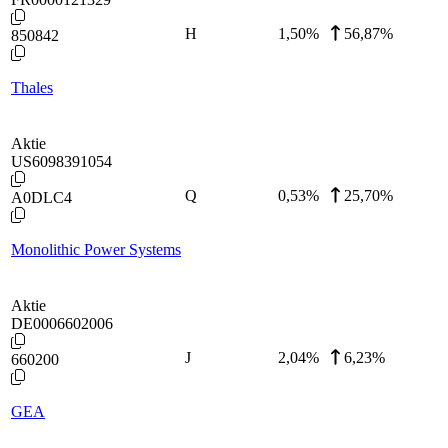
H
1,50
%
56,87%
850842
Thales
Aktie
US6098391054
Q
0,53
%
25,70%
A0DLC4
Monolithic Power Systems
Aktie
DE0006602006
J
2,04
%
6,23%
660200
GEA