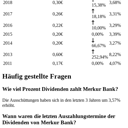
2018
0,30
€
3,68
%
15,38%
2017
0,26
€
3,31
%
18,18%
2016
0,22
€
3,29
%
10,00%
2015
0,20
€
0,00%
3,39
%
2014
0,20
€
3,27
%
66,67%
2013
0,60
€
8,22
%
252,94%
2011
0,17
€
0,00%
4,07
%
Häufig gestellte Fragen
Wie viel Prozent Dividenden zahlt Merkur Bank?
Die Ausschüttungen haben sich in den letzten 3 Jahren um 3,57%
erhöht.
Wann waren die letzten Auszahlungstermine der
Dividenden von Merkur Bank?