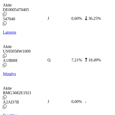
Aktie
DE0005470405
J
0,60
%
36,25%
547040
Lanxess
Aktie
US95058W1009
Q
7,21
%
18,49%
A1JB8H
Wendys
Aktie
BMG3682E1921
J
0,00
%
-
A2AD7B