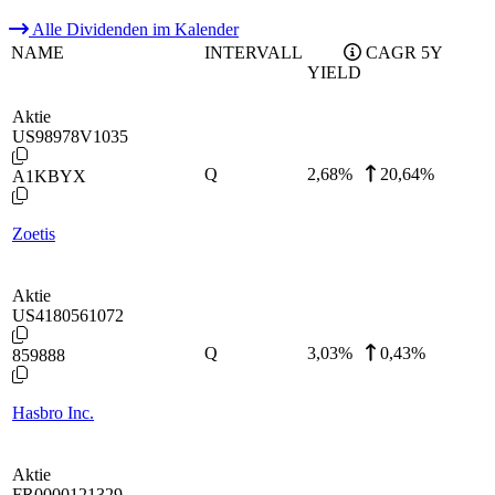
Alle Dividenden im Kalender
NAME
INTERVALL
CAGR 5Y
YIELD
Aktie
US98978V1035
Q
2,68
%
20,64%
A1KBYX
Zoetis
Aktie
US4180561072
Q
3,03
%
0,43%
859888
Hasbro Inc.
Aktie
FR0000121329