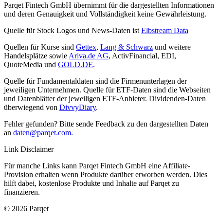
Parqet Fintech GmbH übernimmt für die dargestellten Informationen
und deren Genauigkeit und Vollständigkeit keine Gewährleistung.
Quelle für Stock Logos und News-Daten ist
Elbstream Data
Quellen für Kurse sind
Gettex
,
Lang & Schwarz
und weitere
Handelsplätze sowie
Ariva.de AG
, ActivFinancial, EDI,
QuoteMedia und
GOLD.DE
.
Quelle für Fundamentaldaten sind die Firmenunterlagen der
jeweiligen Unternehmen. Quelle für ETF-Daten sind die Webseiten
und Datenblätter der jeweiligen ETF-Anbieter. Dividenden-Daten
überwiegend von
DivvyDiary
.
Fehler gefunden? Bitte sende Feedback zu den dargestellten Daten
an
daten@parqet.com
.
Link Disclaimer
Für manche Links kann Parqet Fintech GmbH eine Affiliate-
Provision erhalten wenn Produkte darüber erworben werden. Dies
hilft dabei, kostenlose Produkte und Inhalte auf Parqet zu
finanzieren.
© 2026 Parqet