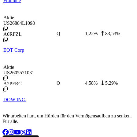
Frontline
Aktie
US26884L1098
Q
1,22
%
83,53%
A0RFZL
EQT Corp
Aktie
US2605571031
Q
4,58
%
5,29%
A2PFRC
DOW INC.
Wir arbeiten hart, um Hürden für den Vermögensaufbau zu senken.
Für alle.