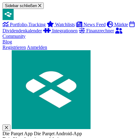
Sidebar schließen
Portfolio-Tracking
Watchlists
News Feed
Märkte
Dividendenkalender
Integrationen
Finanzrechner
Community
Blog
Registrieren
Anmelden
Die Parqet App
Die Parqet Android-App