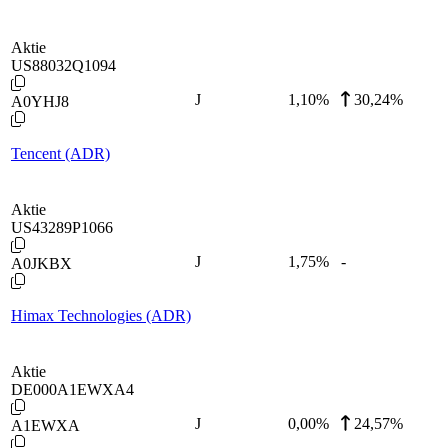
Aktie
US88032Q1094
J
1,10
%
30,24%
A0YHJ8
Tencent (ADR)
Aktie
US43289P1066
J
1,75
%
-
A0JKBX
Himax Technologies (ADR)
Aktie
DE000A1EWXA4
J
0,00
%
24,57%
A1EWXA