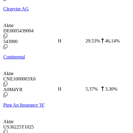
Clearvise AG
Aktie
DE0005439004
H
29,53
%
46,14%
543900
Continental
Aktie
CNE1000003X6
H
5,37
%
3,30%
A0M4YR
Ping An Insurance 'H'
Aktie
US30225T1025