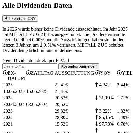
Alle Dividenden-Daten
Export als CSV
In 2026 wurde bisher keine Dividende ausgeschüttet. Im Jahr 2025
hat METALL ZUG 21,41€ ausgeschüttet.
Die Dividendenrendite
liegt aktuell bei 0,00% und die
Ausschüttungen haben sich in den
letzten 3 Jahren
um
9,51%
verringert
.
METALL ZUG schüttet
Dividenden jährlich im und undefined aus.
Neue Dividenden direkt per E-Mail
Kostenlos
Anmelden
EX-
ZAHLTAG
AUSSCHÜTTUNG
YOY
YIE
DATUM
2025
21,41
€
4,34%
2,44
%
13.05.2025
15.05.2025
21,41
€
2024
20,52
€
31,19%
1,71
%
30.04.2024
03.05.2024
20,52
€
2023
29,82
€
3,22%
1,82
%
2022
28,89
€
86,15%
1,49
%
2021
15,52
€
97,73%
0,78
%