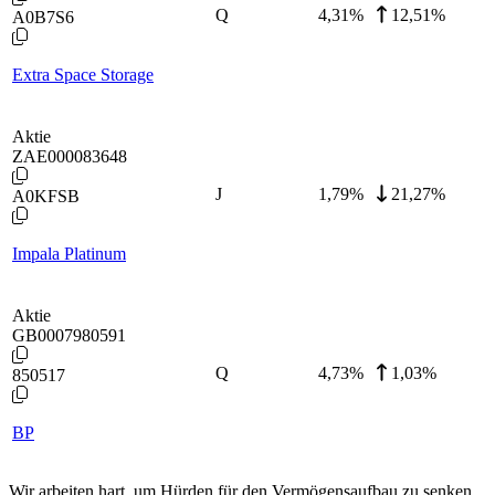
Q
4,31
%
12,51%
A0B7S6
Extra Space Storage
Aktie
ZAE000083648
J
1,79
%
21,27%
A0KFSB
Impala Platinum
Aktie
GB0007980591
Q
4,73
%
1,03%
850517
BP
Wir arbeiten hart, um Hürden für den Vermögensaufbau zu senken.