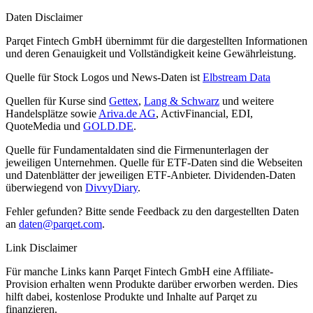
Daten Disclaimer
Parqet Fintech GmbH übernimmt für die dargestellten Informationen
und deren Genauigkeit und Vollständigkeit keine Gewährleistung.
Quelle für Stock Logos und News-Daten ist
Elbstream Data
Quellen für Kurse sind
Gettex
,
Lang & Schwarz
und weitere
Handelsplätze sowie
Ariva.de AG
, ActivFinancial, EDI,
QuoteMedia und
GOLD.DE
.
Quelle für Fundamentaldaten sind die Firmenunterlagen der
jeweiligen Unternehmen. Quelle für ETF-Daten sind die Webseiten
und Datenblätter der jeweiligen ETF-Anbieter. Dividenden-Daten
überwiegend von
DivvyDiary
.
Fehler gefunden? Bitte sende Feedback zu den dargestellten Daten
an
daten@parqet.com
.
Link Disclaimer
Für manche Links kann Parqet Fintech GmbH eine Affiliate-
Provision erhalten wenn Produkte darüber erworben werden. Dies
hilft dabei, kostenlose Produkte und Inhalte auf Parqet zu
finanzieren.