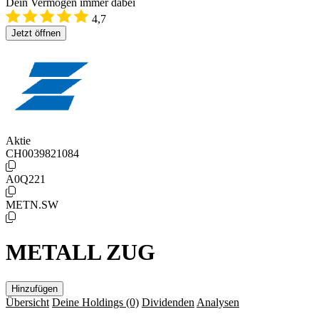
Dein Vermögen immer dabei
4,7
Jetzt öffnen
Aktie
CH0039821084
A0Q221
METN.SW
METALL ZUG
Hinzufügen
Übersicht
Deine Holdings
(0)
Dividenden
Analysen