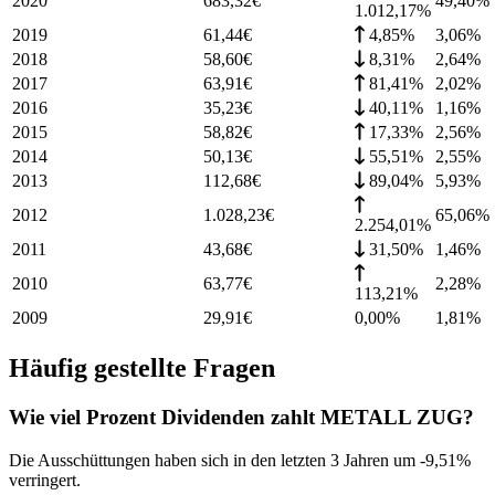
2020
683,32
€
49,40
%
1.012,17%
2019
61,44
€
4,85%
3,06
%
2018
58,60
€
8,31%
2,64
%
2017
63,91
€
81,41%
2,02
%
2016
35,23
€
40,11%
1,16
%
2015
58,82
€
17,33%
2,56
%
2014
50,13
€
55,51%
2,55
%
2013
112,68
€
89,04%
5,93
%
2012
1.028,23
€
65,06
%
2.254,01%
2011
43,68
€
31,50%
1,46
%
2010
63,77
€
2,28
%
113,21%
2009
29,91
€
0,00%
1,81
%
Häufig gestellte Fragen
Wie viel Prozent Dividenden zahlt METALL ZUG?
Die Ausschüttungen haben sich in den letzten 3 Jahren um -9,51%
verringert.