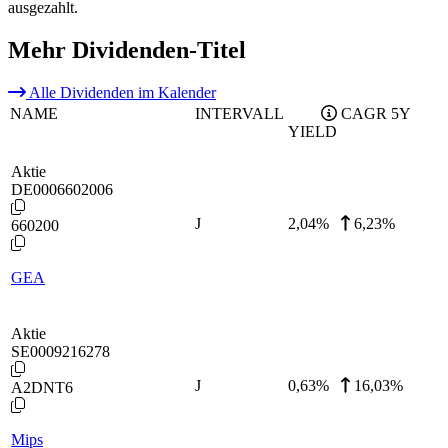
ausgezahlt.
Mehr Dividenden-Titel
Alle Dividenden im Kalender
NAME
INTERVALL
CAGR 5Y
YIELD
Aktie
DE0006602006
J
2,04
%
6,23%
660200
GEA
Aktie
SE0009216278
J
0,63
%
16,03%
A2DNT6
Mips