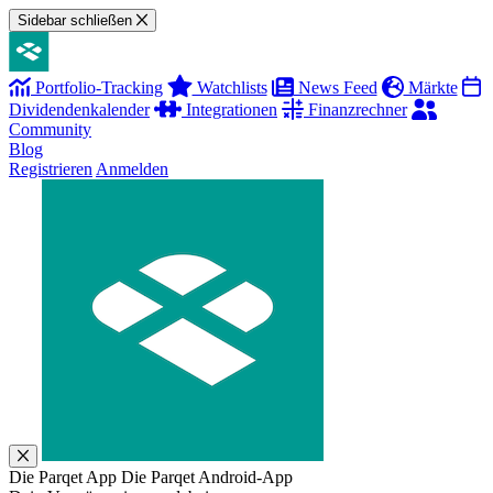
Sidebar schließen
Portfolio-Tracking
Watchlists
News Feed
Märkte
Dividendenkalender
Integrationen
Finanzrechner
Community
Blog
Registrieren
Anmelden
Die Parqet App
Die Parqet Android-App