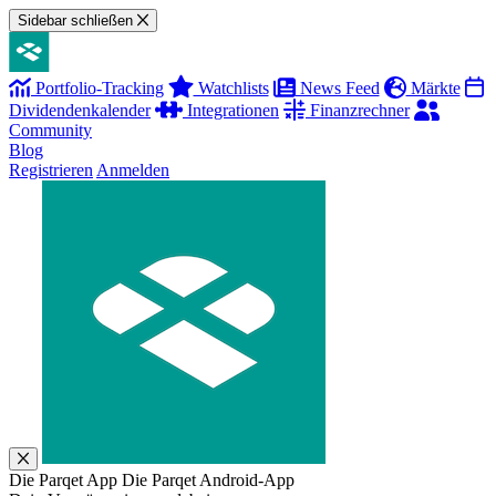
Sidebar schließen
Portfolio-Tracking
Watchlists
News Feed
Märkte
Dividendenkalender
Integrationen
Finanzrechner
Community
Blog
Registrieren
Anmelden
Die Parqet App
Die Parqet Android-App