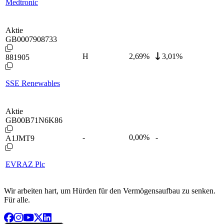
Medtronic
Aktie
GB0007908733
H
2,69
%
3,01%
881905
SSE Renewables
Aktie
GB00B71N6K86
-
0,00
%
-
A1JMT9
EVRAZ Plc
Wir arbeiten hart, um Hürden für den Vermögensaufbau zu senken.
Für alle.