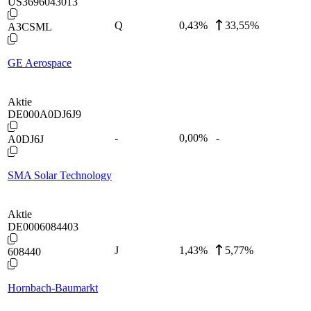
US3696043013
Q
0,43
%
33,55%
A3CSML
GE Aerospace
Aktie
DE000A0DJ6J9
-
0,00
%
-
A0DJ6J
SMA Solar Technology
Aktie
DE0006084403
J
1,43
%
5,77%
608440
Hornbach-Baumarkt