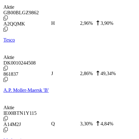
Aktie
GB00BLGZ9862
H
2,96
%
3,90%
A2QQMK
Tesco
Aktie
DK0010244508
J
2,86
%
49,34%
861837
A.P. Moller-Maersk 'B'
Aktie
IE00BTN1Y115
Q
3,30
%
4,84%
A14M2J