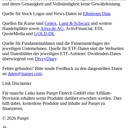
und deren Genauigkeit und Vollständigkeit keine Gewährleistung.
Quelle für Stock Logos und News-Daten ist
Elbstream Data
Quellen für Kurse sind
Gettex
,
Lang & Schwarz
und weitere
Handelsplätze sowie
Ariva.de AG
, ActivFinancial, EDI,
QuoteMedia und
GOLD.DE
.
Quelle für Fundamentaldaten sind die Firmenunterlagen der
jeweiligen Unternehmen. Quelle für ETF-Daten sind die Webseiten
und Datenblätter der jeweiligen ETF-Anbieter. Dividenden-Daten
überwiegend von
DivvyDiary
.
Fehler gefunden? Bitte sende Feedback zu den dargestellten Daten
an
daten@parqet.com
.
Link Disclaimer
Für manche Links kann Parqet Fintech GmbH eine Affiliate-
Provision erhalten wenn Produkte darüber erworben werden. Dies
hilft dabei, kostenlose Produkte und Inhalte auf Parqet zu
finanzieren.
© 2026 Parqet
🍪