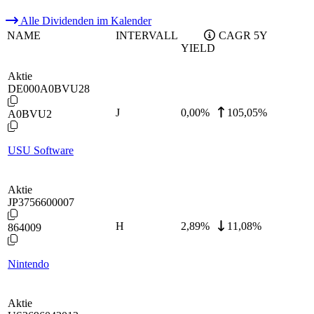
Alle Dividenden im Kalender
NAME
INTERVALL
CAGR 5Y
YIELD
Aktie
DE000A0BVU28
J
0,00
%
105,05%
A0BVU2
USU Software
Aktie
JP3756600007
H
2,89
%
11,08%
864009
Nintendo
Aktie