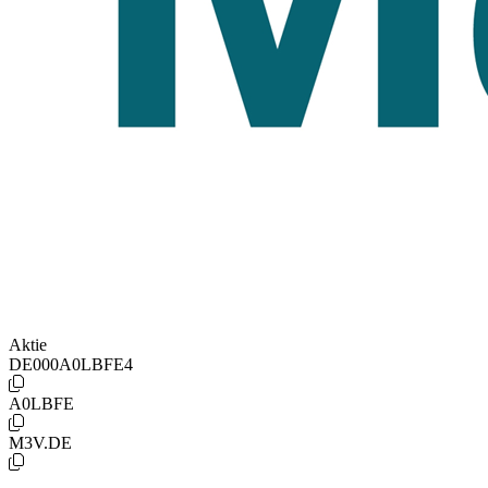
Aktie
DE000A0LBFE4
A0LBFE
M3V.DE