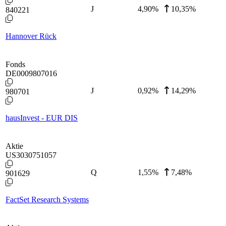
J
4,90
%
10,35%
840221
Hannover Rück
Fonds
DE0009807016
J
0,92
%
14,29%
980701
hausInvest - EUR DIS
Aktie
US3030751057
Q
1,55
%
7,48%
901629
FactSet Research Systems