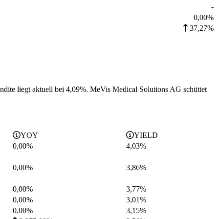
-
0,00%
37,27%
dite liegt aktuell bei 4,09%.
MeVis Medical Solutions AG schüttet
YOY
YIELD
0,00%
4,03
%
0,00%
3,86
%
0,00%
3,77
%
0,00%
3,01
%
0,00%
3,15
%