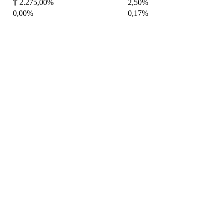
2.275,00%
2,50
%
0,00%
0,17
%