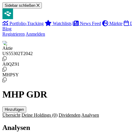
Sidebar schließen
Portfolio-Tracking
Watchlists
News Feed
Märkte
D
Blog
Registrieren
Anmelden
Aktie
US55302T2042
A0QZ91
MHPSY
MHP GDR
Hinzufügen
Übersicht
Deine Holdings
(0)
Dividenden
Analysen
Analysen