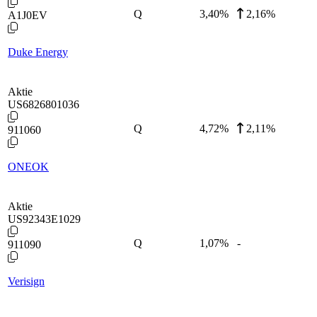
Q
3,40
%
2,16%
A1J0EV
Duke Energy
Aktie
US6826801036
Q
4,72
%
2,11%
911060
ONEOK
Aktie
US92343E1029
Q
1,07
%
-
911090
Verisign