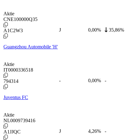
Aktie
CNE100000Q35
J
0,00
%
35,86%
A1C2W3
Guangzhou Automobile 'H'
Aktie
IT0000336518
-
0,00
%
-
794314
Juventus FC
Aktie
NL0009739416
J
4,26
%
-
A1JJQC