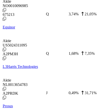
Aktie
NO0010096985
Q
3,74
%
21,05%
675213
Equinor
Aktie
US5024311095
Q
1,68
%
7,35%
A2PM3H
L3Harris Technologies
Aktie
NL0013654783
J
0,49
%
31,71%
A2PRDK
Prosus