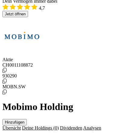
Dein Vermögen immer dabei
4,7
Jetzt öffnen
Aktie
CH0011108872
930290
MOBN.SW
Mobimo Holding
Hinzufügen
Übersicht
Deine Holdings
(0)
Dividenden
Analysen