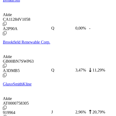
Broadcom
Aktie
CA11284V1058
Q
0,00
%
-
A2P90A
Brookfield Renewable Corp.
Aktie
GB00BN7SWP63
Q
3,47
%
11,29%
A3DMB5
GlaxoSmithKline
Aktie
AT0000758305
J
2,96
%
20,79%
919964