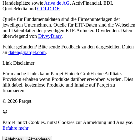
Handelsplätze sowie
Ariva.de AG
, ActivFinancial, EDI,
QuoteMedia und
GOLD.DE
.
Quelle für Fundamentaldaten sind die Firmenunterlagen der
jeweiligen Unternehmen. Quelle für ETF-Daten sind die Webseiten
und Datenblätter der jeweiligen ETF-Anbieter. Dividenden-Daten
überwiegend von
DivvyDiary
.
Fehler gefunden? Bitte sende Feedback zu den dargestellten Daten
an
daten@parqet.com
.
Link Disclaimer
Für manche Links kann Parqet Fintech GmbH eine Affiliate-
Provision erhalten wenn Produkte darüber erworben werden. Dies
hilft dabei, kostenlose Produkte und Inhalte auf Parqet zu
finanzieren.
© 2026 Parqet
🍪
Parqet
nutzt Cookies.
nutzt Cookies zur Anmeldung und Analyse.
Erfahre mehr
Ablehnen
Akzeptieren