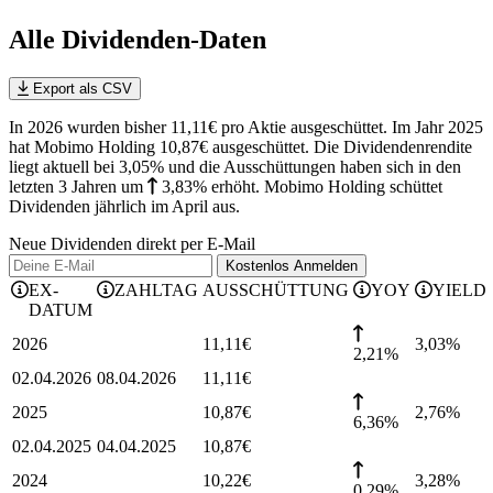
Alle Dividenden-Daten
Export als CSV
In 2026 wurden bisher 11,11€ pro Aktie ausgeschüttet. Im Jahr 2025
hat Mobimo Holding 10,87€ ausgeschüttet.
Die Dividendenrendite
liegt aktuell bei 3,05% und die
Ausschüttungen haben sich in den
letzten 3 Jahren
um
3,83%
erhöht
.
Mobimo Holding schüttet
Dividenden jährlich im April aus.
Neue Dividenden direkt per E-Mail
Kostenlos
Anmelden
EX-
ZAHLTAG
AUSSCHÜTTUNG
YOY
YIELD
DATUM
2026
11,11
€
3,03
%
2,21%
02.04.2026
08.04.2026
11,11
€
2025
10,87
€
2,76
%
6,36%
02.04.2025
04.04.2025
10,87
€
2024
10,22
€
3,28
%
0,29%