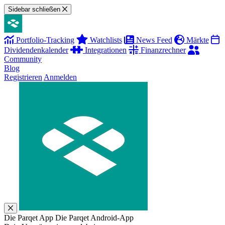
Sidebar schließen
Portfolio-Tracking
Watchlists
News Feed
Märkte
Dividendenkalender
Integrationen
Finanzrechner
Community
Blog
Registrieren
Anmelden
Die Parqet App
Die Parqet Android-App