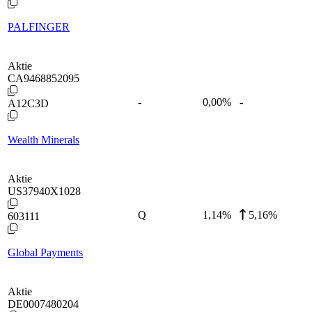
PALFINGER
Aktie
CA9468852095
-
0,00
%
-
A12C3D
Wealth Minerals
Aktie
US37940X1028
Q
1,14
%
5,16%
603111
Global Payments
Aktie
DE0007480204