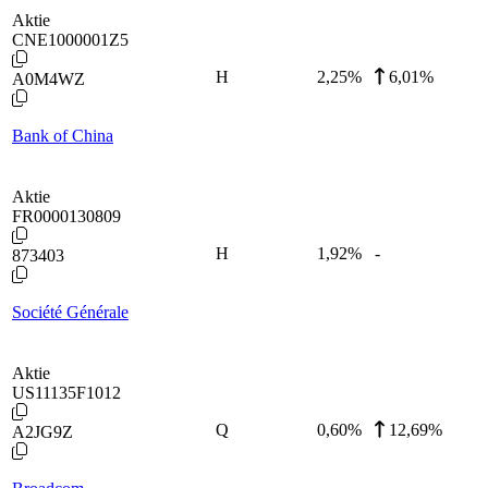
Aktie
CNE1000001Z5
H
2,25
%
6,01%
A0M4WZ
Bank of China
Aktie
FR0000130809
H
1,92
%
-
873403
Société Générale
Aktie
US11135F1012
Q
0,60
%
12,69%
A2JG9Z