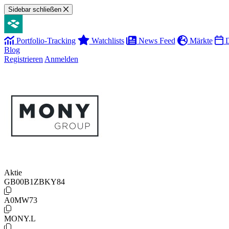
Sidebar schließen
Portfolio-Tracking
Watchlists
News Feed
Märkte
D
Blog
Registrieren
Anmelden
Aktie
GB00B1ZBKY84
A0MW73
MONY.L