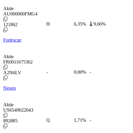
Aktie
AU000000FMG4
H
6,35
%
9,66%
121862
Fortescue
Aktie
FR0011675362
-
0,00
%
-
A2N6LV
Neoen
Aktie
US6549022043
Q
1,71
%
-
892885