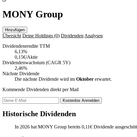
MONY Group
Hinzufügen
Übersicht
Deine Holdings
(0)
Dividenden
Analysen
Dividendenrendite TTM
6,13
%
0,15€/Aktie
Dividendenwachstum (CAGR 5Y)
2,46%
Nächste Dividende
Die nächste Dividende wird im
Oktober
erwartet.
Kommende Dividenden direkt per Mail
Kostenlos
Anmelden
Historische Dividenden
In 2026 hat MONY Group bereits
0,11
€
Dividende ausgeschütt