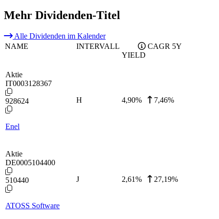
Mehr Dividenden-Titel
Alle Dividenden im Kalender
NAME
INTERVALL
CAGR 5Y
YIELD
Aktie
IT0003128367
H
4,90
%
7,46%
928624
Enel
Aktie
DE0005104400
J
2,61
%
27,19%
510440
ATOSS Software