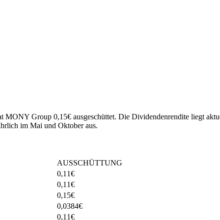
 hat MONY Group 0,15€ ausgeschüttet.
Die Dividendenrendite liegt aktu
rlich im Mai und Oktober aus.
AUSSCHÜTTUNG
0,11
€
0,11
€
0,15
€
0,0384
€
0,11
€