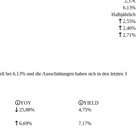
2,37
€
6,13
%
Halbjährlich
2,55%
2,46%
2,71%
ell bei 6,13% und die
Ausschüttungen haben sich in den letzten 3
YOY
YIELD
25,88%
4,75
%
6,69%
7,17
%