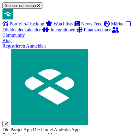
Sidebar schließen
Portfolio-Tracking
Watchlists
News Feed
Märkte
Dividendenkalender
Integrationen
Finanzrechner
Community
Blog
Registrieren
Anmelden
Die Parqet App
Die Parqet Android-App