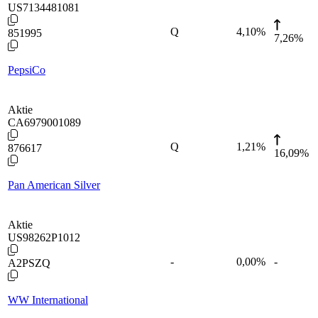
US7134481081
Q
4,10
%
851995
7,26%
PepsiCo
Aktie
CA6979001089
Q
1,21
%
876617
16,09%
Pan American Silver
Aktie
US98262P1012
-
0,00
%
-
A2PSZQ
WW International