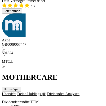
Dein Vermögen immer dabei
4,7
Jetzt öffnen
Aktie
GB0009067447
501824
MTC.L
MOTHERCARE
Hinzufügen
Übersicht
Deine Holdings
(0)
Dividenden
Analysen
Dividendenrendite TTM