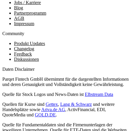
Jobs / Karriere
Blog
Partnerprogramm
AGB
Impressum
Community
Produkt Updates
Changelog
Feedback
Diskussionen
Daten Disclaimer
Parqet Fintech GmbH übernimmt für die dargestellten Informationen
und deren Genauigkeit und Vollständigkeit keine Gewährleistung.
Quelle für Stock Logos und News-Daten ist
Elbstream Data
Quellen für Kurse sind
Gettex
,
Lang & Schwarz
und weitere
Handelsplätze sowie
Ariva.de AG
, ActivFinancial, EDI,
QuoteMedia und
GOLD.DE
.
Quelle für Fundamentaldaten sind die Firmenunterlagen der
jeweiligen Unternehmen. Quelle für ETF-Daten sind die Webseiten