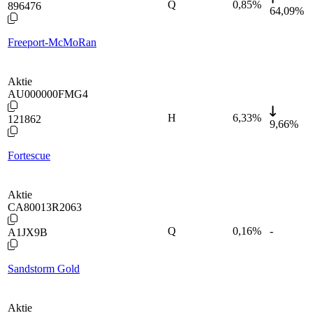
Q
0,85
%
896476
64,09%
Freeport-McMoRan
Aktie
AU000000FMG4
H
6,33
%
121862
9,66%
Fortescue
Aktie
CA80013R2063
Q
0,16
%
-
A1JX9B
Sandstorm Gold
Aktie