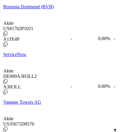
Borussia Dortmund (BVB)
Aktie
US81762P1021
-
0,00
%
-
A1JX4P
ServiceNow
Aktie
DE000A3H3LL2
-
0,00
%
-
A3H3LL
Vantage Towers AG
Aktie
US35671D8570