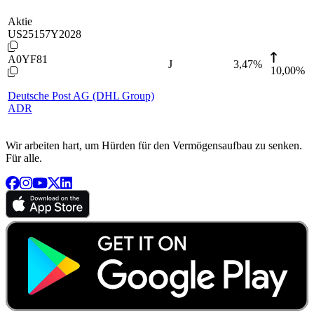
Aktie
US25157Y2028
A0YF81
J
3,47
%
10,00%
Deutsche Post AG (DHL Group)
ADR
Wir arbeiten hart, um Hürden für den Vermögensaufbau zu senken.
Für alle.