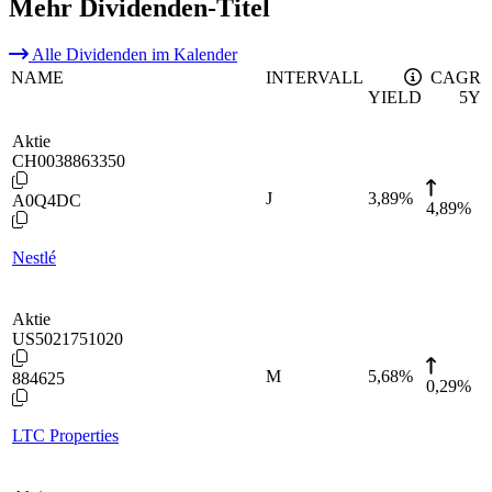
Mehr Dividenden-Titel
Alle Dividenden im Kalender
NAME
INTERVALL
CAGR
YIELD
5Y
Aktie
CH0038863350
J
3,89
%
A0Q4DC
4,89%
Nestlé
Aktie
US5021751020
M
5,68
%
884625
0,29%
LTC Properties