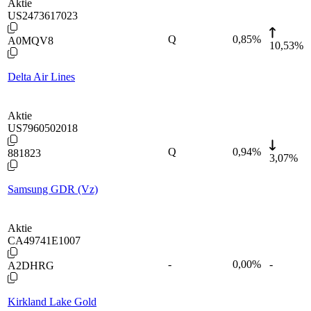
Aktie
US2473617023
Q
0,85
%
A0MQV8
10,53%
Delta Air Lines
Aktie
US7960502018
Q
0,94
%
881823
3,07%
Samsung GDR (Vz)
Aktie
CA49741E1007
-
0,00
%
-
A2DHRG
Kirkland Lake Gold