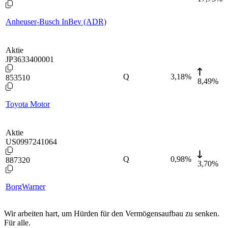
Anheuser-Busch InBev (ADR)
Aktie
JP3633400001
Q
3,18
%
853510
8,49%
Toyota Motor
Aktie
US0997241064
Q
0,98
%
887320
3,70%
BorgWarner
Wir arbeiten hart, um Hürden für den Vermögensaufbau zu senken.
Für alle.