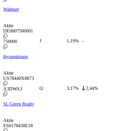
Walmart
Aktie
DE0007500001
J
1,19
%
-
750000
thyssenkrupp
Aktie
US78440X8873
Q
3,17
%
2,44%
A3DWA3
SL Green Realty
Aktie
ES0178430E18