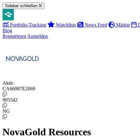
Sidebar schließen
Portfolio-Tracking
Watchlists
News Feed
Märkte
D
Blog
Registrieren
Anmelden
Aktie
CA66987E2069
905542
NG
NovaGold Resources