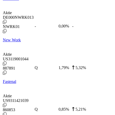
Aktie
DE000NWRK013
-
0,00
%
-
NWRK01
New Work
Aktie
US3119001044
Q
1,79
%
5,32%
887891
Fastenal
Aktie
US9311421039
Q
0,85
%
5,21%
860853