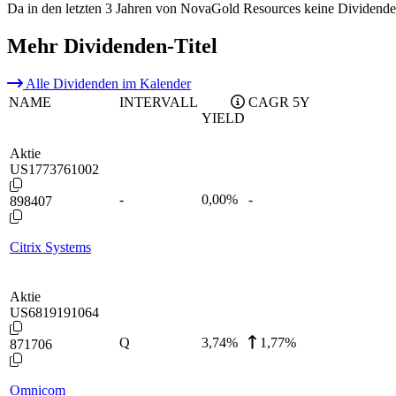
Da in den letzten 3 Jahren von NovaGold Resources keine Dividende
Mehr Dividenden-Titel
Alle Dividenden im Kalender
NAME
INTERVALL
CAGR 5Y
YIELD
Aktie
US1773761002
-
0,00
%
-
898407
Citrix Systems
Aktie
US6819191064
Q
3,74
%
1,77%
871706
Omnicom