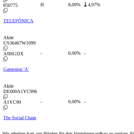
H
8,09
%
4,97%
850775
TELEFÓNICA
Aktie
US36467W1099
-
0,00
%
-
A0HGDX
Gamestop 'A'
Aktie
DE000A1YC996
-
0,00
%
-
A1YC99
The Social Chain
Wir arbeiten hart, um Hürden für den Vermögensaufbau zu senken. Für