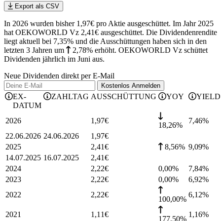
Export als CSV
In 2026 wurden bisher 1,97€ pro Aktie ausgeschüttet. Im Jahr 2025
hat OEKOWORLD Vz 2,41€ ausgeschüttet.
Die Dividendenrendite
liegt aktuell bei 7,35% und die
Ausschüttungen haben sich in den
letzten 3 Jahren
um
2,78%
erhöht
.
OEKOWORLD Vz schüttet
Dividenden jährlich im Juni aus.
Neue Dividenden direkt per E-Mail
Kostenlos
Anmelden
EX-
ZAHLTAG
AUSSCHÜTTUNG
YOY
YIELD
DATUM
2026
1,97
€
7,46
%
18,26%
22.06.2026
24.06.2026
1,97
€
2025
2,41
€
8,56%
9,09
%
14.07.2025
16.07.2025
2,41
€
2024
2,22
€
0,00%
7,84
%
2023
2,22
€
0,00%
6,92
%
2022
2,22
€
6,12
%
100,00%
2021
1,11
€
1,16
%
177,50%