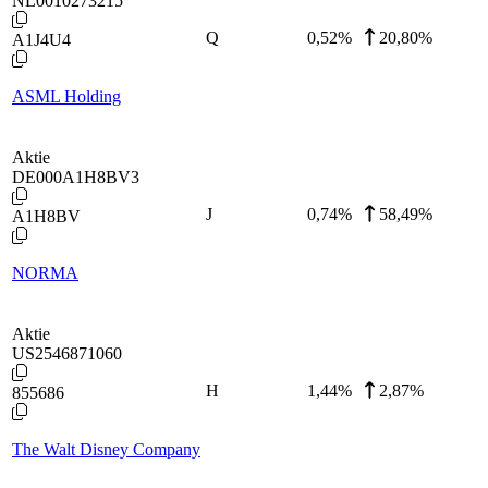
NL0010273215
Q
0,52
%
20,80%
A1J4U4
ASML Holding
Aktie
DE000A1H8BV3
J
0,74
%
58,49%
A1H8BV
NORMA
Aktie
US2546871060
H
1,44
%
2,87%
855686
The Walt Disney Company