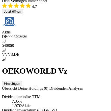
Dein Vermögen immer dabei
4,7
Jetzt öffnen
Aktie
DE0005408686
540868
VVV3.DE
OEKOWORLD Vz
Hinzufügen
Übersicht
Deine Holdings
(0)
Dividenden
Analysen
Dividendenrendite TTM
7,35
%
1,97€/Aktie
Dividendenwachstum (CAGR 5Y)