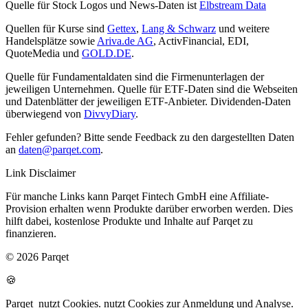
Quelle für Stock Logos und News-Daten ist
Elbstream Data
Quellen für Kurse sind
Gettex
,
Lang & Schwarz
und weitere
Handelsplätze sowie
Ariva.de AG
, ActivFinancial, EDI,
QuoteMedia und
GOLD.DE
.
Quelle für Fundamentaldaten sind die Firmenunterlagen der
jeweiligen Unternehmen. Quelle für ETF-Daten sind die Webseiten
und Datenblätter der jeweiligen ETF-Anbieter. Dividenden-Daten
überwiegend von
DivvyDiary
.
Fehler gefunden? Bitte sende Feedback zu den dargestellten Daten
an
daten@parqet.com
.
Link Disclaimer
Für manche Links kann Parqet Fintech GmbH eine Affiliate-
Provision erhalten wenn Produkte darüber erworben werden. Dies
hilft dabei, kostenlose Produkte und Inhalte auf Parqet zu
finanzieren.
© 2026 Parqet
🍪
Parqet
nutzt Cookies.
nutzt Cookies zur Anmeldung und Analyse.