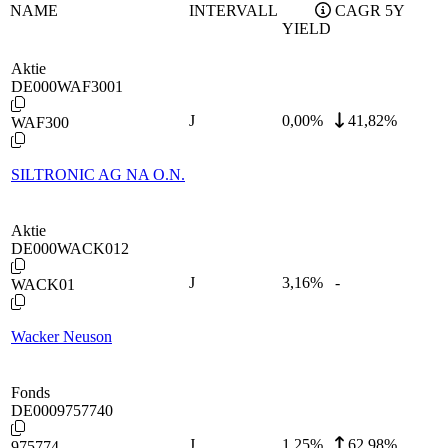
NAME
INTERVALL
CAGR 5Y
YIELD
Aktie
DE000WAF3001
J
0,00
%
41,82%
WAF300
SILTRONIC AG NA O.N.
Aktie
DE000WACK012
J
3,16
%
-
WACK01
Wacker Neuson
Fonds
DE0009757740
J
1,25
%
62,98%
975774