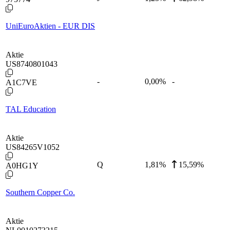
UniEuroAktien - EUR DIS
Aktie
US8740801043
-
0,00
%
-
A1C7VE
TAL Education
Aktie
US84265V1052
Q
1,81
%
15,59%
A0HG1Y
Southern Copper Co.
Aktie