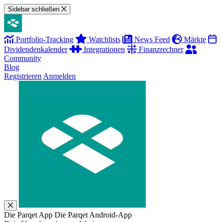
Sidebar schließen
Portfolio-Tracking
Watchlists
News Feed
Märkte
Dividendenkalender
Integrationen
Finanzrechner
Community
Blog
Registrieren
Anmelden
Die Parqet App
Die Parqet Android-App