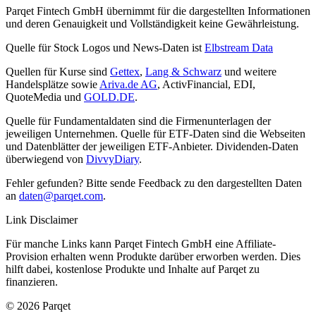
Parqet Fintech GmbH übernimmt für die dargestellten Informationen
und deren Genauigkeit und Vollständigkeit keine Gewährleistung.
Quelle für Stock Logos und News-Daten ist
Elbstream Data
Quellen für Kurse sind
Gettex
,
Lang & Schwarz
und weitere
Handelsplätze sowie
Ariva.de AG
, ActivFinancial, EDI,
QuoteMedia und
GOLD.DE
.
Quelle für Fundamentaldaten sind die Firmenunterlagen der
jeweiligen Unternehmen. Quelle für ETF-Daten sind die Webseiten
und Datenblätter der jeweiligen ETF-Anbieter. Dividenden-Daten
überwiegend von
DivvyDiary
.
Fehler gefunden? Bitte sende Feedback zu den dargestellten Daten
an
daten@parqet.com
.
Link Disclaimer
Für manche Links kann Parqet Fintech GmbH eine Affiliate-
Provision erhalten wenn Produkte darüber erworben werden. Dies
hilft dabei, kostenlose Produkte und Inhalte auf Parqet zu
finanzieren.
© 2026 Parqet