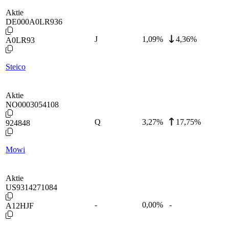
Aktie
DE000A0LR936
J
1,09
%
4,36%
A0LR93
Steico
Aktie
NO0003054108
Q
3,27
%
17,75%
924848
Mowi
Aktie
US9314271084
-
0,00
%
-
A12HJF