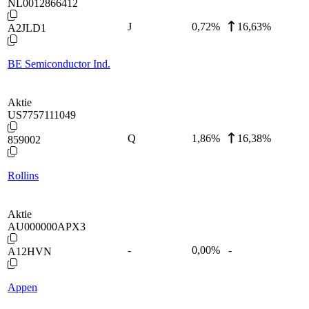
NL0012866412
J
0,72
%
16,63%
A2JLD1
BE Semiconductor Ind.
Aktie
US7757111049
Q
1,86
%
16,38%
859002
Rollins
Aktie
AU000000APX3
-
0,00
%
-
A12HVN
Appen