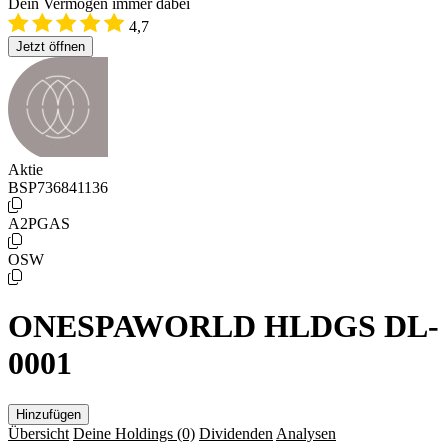
Dein Vermögen immer dabei
4,7
Jetzt öffnen
Aktie
BSP736841136
A2PGAS
OSW
ONESPAWORLD HLDGS DL-
0001
Hinzufügen
Übersicht
Deine Holdings
(0)
Dividenden
Analysen