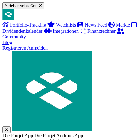
Sidebar schließen
Portfolio-Tracking
Watchlists
News Feed
Märkte
Dividendenkalender
Integrationen
Finanzrechner
Community
Blog
Registrieren
Anmelden
Die Parqet App
Die Parqet Android-App