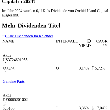
Capital in 2024?
Im Jahr 2024 wurden 0,11€ als Dividende von Orchid Island Capital
ausgezahlt.
Mehr Dividenden-Titel
Alle Dividenden im Kalender
NAME
INTERVALL
CAGR
YIELD
5Y
Aktie
US3724601055
Q
3,14
%
5,72%
858406
Genuine Parts
Aktie
DE0005201602
J
3,36
%
17,04%
520160