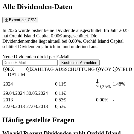
Alle Dividenden-Daten
Export als CSV
In 2026 wurde bisher keine Dividende ausgeschüttet. Im Jahr 2025
hat Orchid Island Capital 0,00€ ausgeschüttet.
Die
Dividendenrendite liegt aktuell bei 0,00%.
Orchid Island Capital
schüttet Dividenden jährlich im und undefined aus.
Neue Dividenden direkt per E-Mail
Kostenlos
Anmelden
EX-
ZAHLTAG
AUSSCHÜTTUNG
YOY
YIELD
DATUM
2024
0,11
€
1,48
%
79,25%
29.04.2024
30.05.2024
0,11
€
2013
0,53
€
0,00%
-
22.03.2013
27.03.2013
0,53
€
Häufig gestellte Fragen
Wie viel Prozent Dividenden zahlt Orchid Island