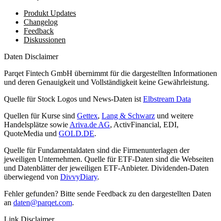
Produkt Updates
Changelog
Feedback
Diskussionen
Daten Disclaimer
Parqet Fintech GmbH übernimmt für die dargestellten Informationen
und deren Genauigkeit und Vollständigkeit keine Gewährleistung.
Quelle für Stock Logos und News-Daten ist
Elbstream Data
Quellen für Kurse sind
Gettex
,
Lang & Schwarz
und weitere
Handelsplätze sowie
Ariva.de AG
, ActivFinancial, EDI,
QuoteMedia und
GOLD.DE
.
Quelle für Fundamentaldaten sind die Firmenunterlagen der
jeweiligen Unternehmen. Quelle für ETF-Daten sind die Webseiten
und Datenblätter der jeweiligen ETF-Anbieter. Dividenden-Daten
überwiegend von
DivvyDiary
.
Fehler gefunden? Bitte sende Feedback zu den dargestellten Daten
an
daten@parqet.com
.
Link Disclaimer