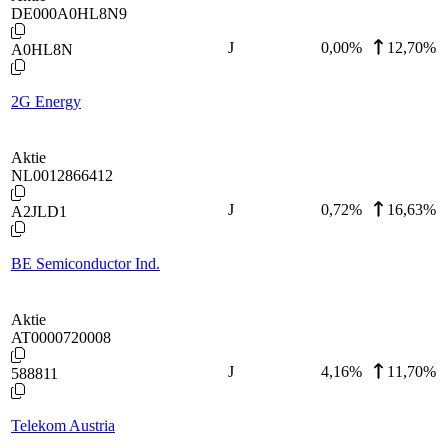
DE000A0HL8N9
J
0,00
%
12,70%
A0HL8N
2G Energy
Aktie
NL0012866412
J
0,72
%
16,63%
A2JLD1
BE Semiconductor Ind.
Aktie
AT0000720008
J
4,16
%
11,70%
588811
Telekom Austria