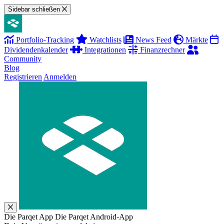
Sidebar schließen
Portfolio-Tracking
Watchlists
News Feed
Märkte
Dividendenkalender
Integrationen
Finanzrechner
Community
Blog
Registrieren
Anmelden
Die Parqet App
Die Parqet Android-App