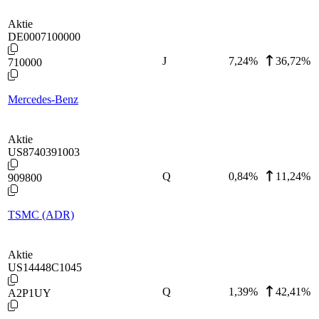
Aktie
DE0007100000
J
7,24
%
36,72%
710000
Mercedes-Benz
Aktie
US8740391003
Q
0,84
%
11,24%
909800
TSMC (ADR)
Aktie
US14448C1045
Q
1,39
%
42,41%
A2P1UY