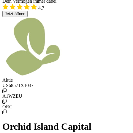
Dein Vermögen immer dabei
4,7
Jetzt öffnen
Aktie
US68571X1037
A1WZEU
ORC
Orchid Island Capital