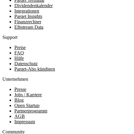
Parqet Terminal
Dividendenkalender
Integrationen
Parqet Insights
Finanzrechner
Elbstream Data
Support
Preise
FAQ
Hilfe
Datenschutz
Parqet-Abo kündigen
Unternehmen
Presse
Jobs / Karriere
Blog
Open Startup
Partnerprogramm
AGB
Impressum
Community