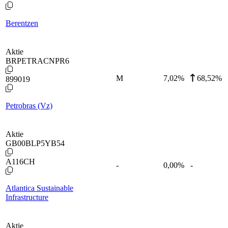
Berentzen
Aktie
BRPETRACNPR6
M
7,02
%
68,52%
899019
Petrobras (Vz)
Aktie
GB00BLP5YB54
A116CH
-
0,00
%
-
Atlantica Sustainable
Infrastructure
Aktie