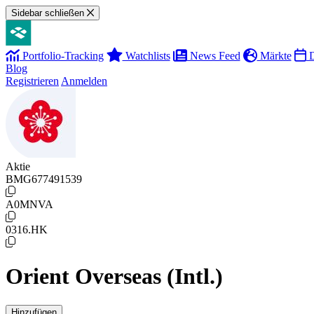
Sidebar schließen
Portfolio-Tracking
Watchlists
News Feed
Märkte
D
Blog
Registrieren
Anmelden
Aktie
BMG677491539
A0MNVA
0316.HK
Orient Overseas (Intl.)
Hinzufügen