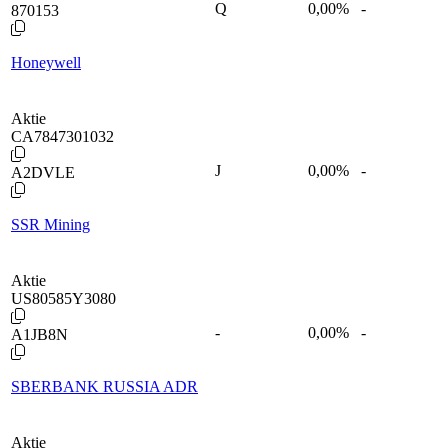
Q
0,00
%
-
870153
Honeywell
Aktie
CA7847301032
J
0,00
%
-
A2DVLE
SSR Mining
Aktie
US80585Y3080
-
0,00
%
-
A1JB8N
SBERBANK RUSSIA ADR
Aktie