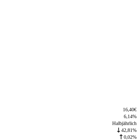
16,40
€
6,14
%
Halbjährlich
42,81%
0,02%