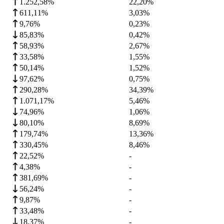
1.252,58%
22,20
%
611,11%
3,03
%
9,76%
0,23
%
85,83%
0,42
%
58,93%
2,67
%
33,58%
1,55
%
50,14%
1,52
%
97,62%
0,75
%
290,28%
34,39
%
1.071,17%
5,46
%
74,96%
1,06
%
80,10%
8,69
%
179,74%
13,36
%
330,45%
8,46
%
22,52%
-
4,38%
-
381,69%
-
56,24%
-
9,87%
-
33,48%
-
18,37%
-