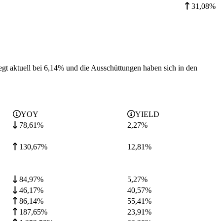
31,08%
egt aktuell bei 6,14% und die
Ausschüttungen haben sich in den
YOY
YIELD
78,61%
2,27
%
130,67%
12,81
%
84,97%
5,27
%
46,17%
40,57
%
86,14%
55,41
%
187,65%
23,91
%