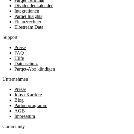
Parqet Terminal
Dividendenkalender
Integrationen
Parqet Insights
Finanzrechner
Elbstream Data
Support
Preise
FAQ
Hilfe
Datenschutz
Parqet-Abo kündigen
Unternehmen
Presse
Jobs / Karriere
Blog
Partnerprogramm
AGB
Impressum
Community