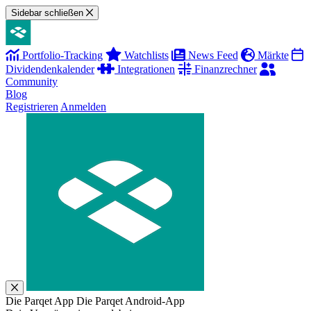
Sidebar schließen
Portfolio-Tracking
Watchlists
News Feed
Märkte
Dividendenkalender
Integrationen
Finanzrechner
Community
Blog
Registrieren
Anmelden
Die Parqet App
Die Parqet Android-App