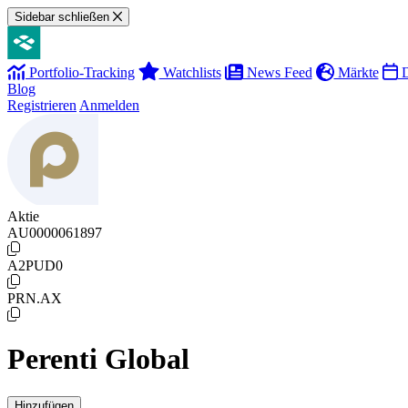
Sidebar schließen
Portfolio-Tracking
Watchlists
News Feed
Märkte
D
Blog
Registrieren
Anmelden
Aktie
AU0000061897
A2PUD0
PRN.AX
Perenti Global
Hinzufügen