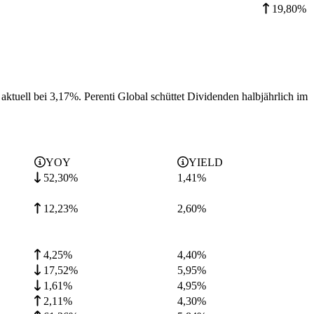
19,80%
 aktuell bei 3,17%.
Perenti Global schüttet Dividenden halbjährlich im
YOY
YIELD
52,30%
1,41
%
12,23%
2,60
%
4,25%
4,40
%
17,52%
5,95
%
1,61%
4,95
%
2,11%
4,30
%