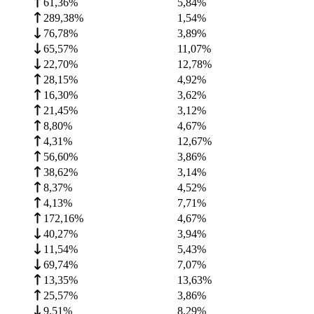
61,36%
5,84
%
289,38%
1,54
%
76,78%
3,89
%
65,57%
11,07
%
22,70%
12,78
%
28,15%
4,92
%
16,30%
3,62
%
21,45%
3,12
%
8,80%
4,67
%
4,31%
12,67
%
56,60%
3,86
%
38,62%
3,14
%
8,37%
4,52
%
4,13%
7,71
%
172,16%
4,67
%
40,27%
3,94
%
11,54%
5,43
%
69,74%
7,07
%
13,35%
13,63
%
25,57%
3,86
%
9,51%
8,29
%