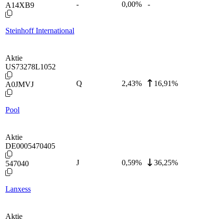
-
0,00
%
-
A14XB9
Steinhoff International
Aktie
US73278L1052
Q
2,43
%
16,91%
A0JMVJ
Pool
Aktie
DE0005470405
J
0,59
%
36,25%
547040
Lanxess
Aktie