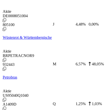
Aktie
DE0008051004
J
4,48
%
0,00%
805100
Wüstenrot & Württembergische
Aktie
BRPETRACNOR9
M
6,57
%
48,05%
932443
Petrobras
Aktie
US95040Q1040
Q
1,25
%
1,03%
A1409D