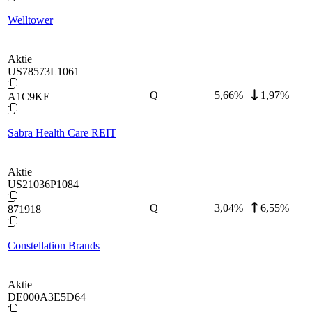
Welltower
Aktie
US78573L1061
Q
5,66
%
1,97%
A1C9KE
Sabra Health Care REIT
Aktie
US21036P1084
Q
3,04
%
6,55%
871918
Constellation Brands
Aktie
DE000A3E5D64