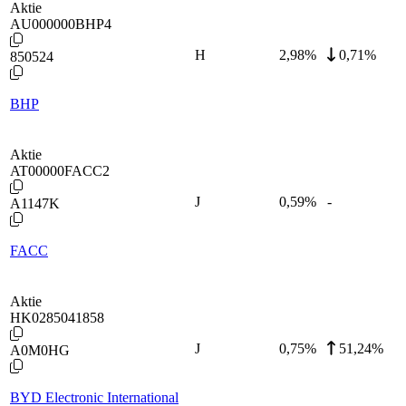
Aktie
AU000000BHP4
H
2,98
%
0,71%
850524
BHP
Aktie
AT00000FACC2
J
0,59
%
-
A1147K
FACC
Aktie
HK0285041858
J
0,75
%
51,24%
A0M0HG
BYD Electronic International