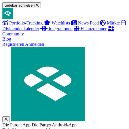
Sidebar schließen
Portfolio-Tracking
Watchlists
News Feed
Märkte
Dividendenkalender
Integrationen
Finanzrechner
Community
Blog
Registrieren
Anmelden
Die Parqet App
Die Parqet Android-App