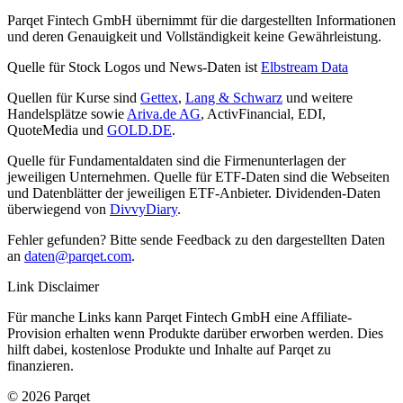
Parqet Fintech GmbH übernimmt für die dargestellten Informationen
und deren Genauigkeit und Vollständigkeit keine Gewährleistung.
Quelle für Stock Logos und News-Daten ist
Elbstream Data
Quellen für Kurse sind
Gettex
,
Lang & Schwarz
und weitere
Handelsplätze sowie
Ariva.de AG
, ActivFinancial, EDI,
QuoteMedia und
GOLD.DE
.
Quelle für Fundamentaldaten sind die Firmenunterlagen der
jeweiligen Unternehmen. Quelle für ETF-Daten sind die Webseiten
und Datenblätter der jeweiligen ETF-Anbieter. Dividenden-Daten
überwiegend von
DivvyDiary
.
Fehler gefunden? Bitte sende Feedback zu den dargestellten Daten
an
daten@parqet.com
.
Link Disclaimer
Für manche Links kann Parqet Fintech GmbH eine Affiliate-
Provision erhalten wenn Produkte darüber erworben werden. Dies
hilft dabei, kostenlose Produkte und Inhalte auf Parqet zu
finanzieren.
© 2026 Parqet