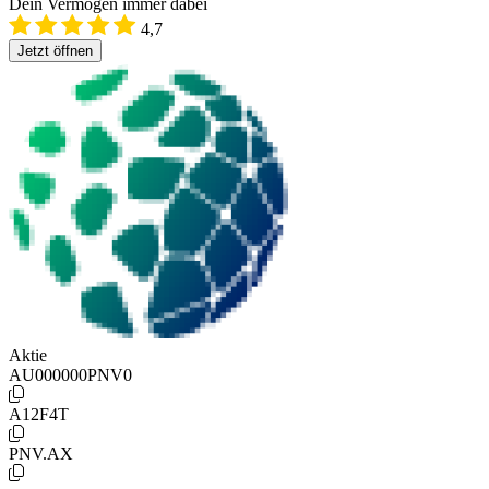
Dein Vermögen immer dabei
4,7
Jetzt öffnen
Aktie
AU000000PNV0
A12F4T
PNV.AX