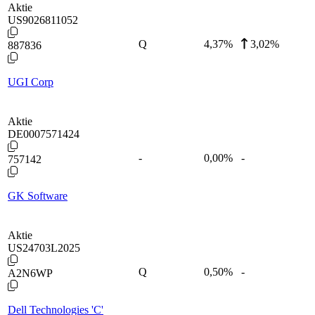
Aktie
US9026811052
Q
4,37
%
3,02%
887836
UGI Corp
Aktie
DE0007571424
-
0,00
%
-
757142
GK Software
Aktie
US24703L2025
Q
0,50
%
-
A2N6WP
Dell Technologies 'C'