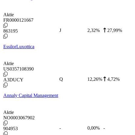
Aktie
FR0000121667
J
2,32
%
27,99%
863195
EssilorLuxottica
Aktie
US0357108390
Q
12,26
%
4,72%
A3DUCY
Annaly Capital Management
Aktie
NO0003067902
-
0,00
%
-
904953