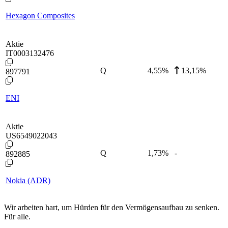
Hexagon Composites
Aktie
IT0003132476
Q
4,55
%
13,15%
897791
ENI
Aktie
US6549022043
Q
1,73
%
-
892885
Nokia (ADR)
Wir arbeiten hart, um Hürden für den Vermögensaufbau zu senken.
Für alle.