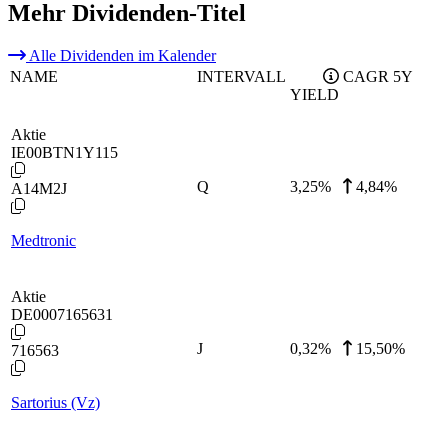
Mehr Dividenden-Titel
Alle Dividenden im Kalender
NAME
INTERVALL
CAGR 5Y
YIELD
Aktie
IE00BTN1Y115
Q
3,25
%
4,84%
A14M2J
Medtronic
Aktie
DE0007165631
J
0,32
%
15,50%
716563
Sartorius (Vz)