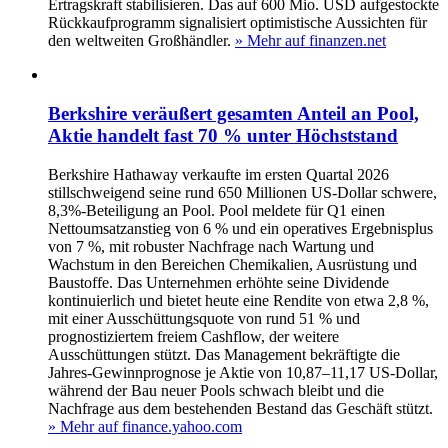
Ertragskraft stabilisieren. Das auf 600 Mio. USD aufgestockte
Rückkaufprogramm signalisiert optimistische Aussichten für
den weltweiten Großhändler.
» Mehr auf finanzen.net
Berkshire veräußert gesamten Anteil an Pool,
Aktie handelt fast 70 % unter Höchststand
Berkshire Hathaway verkaufte im ersten Quartal 2026
stillschweigend seine rund 650 Millionen US-Dollar schwere,
8,3%-Beteiligung an Pool. Pool meldete für Q1 einen
Nettoumsatzanstieg von 6 % und ein operatives Ergebnisplus
von 7 %, mit robuster Nachfrage nach Wartung und
Wachstum in den Bereichen Chemikalien, Ausrüstung und
Baustoffe. Das Unternehmen erhöhte seine Dividende
kontinuierlich und bietet heute eine Rendite von etwa 2,8 %,
mit einer Ausschüttungsquote von rund 51 % und
prognostiziertem freiem Cashflow, der weitere
Ausschüttungen stützt. Das Management bekräftigte die
Jahres-Gewinnprognose je Aktie von 10,87–11,17 US-Dollar,
während der Bau neuer Pools schwach bleibt und die
Nachfrage aus dem bestehenden Bestand das Geschäft stützt.
» Mehr auf finance.yahoo.com