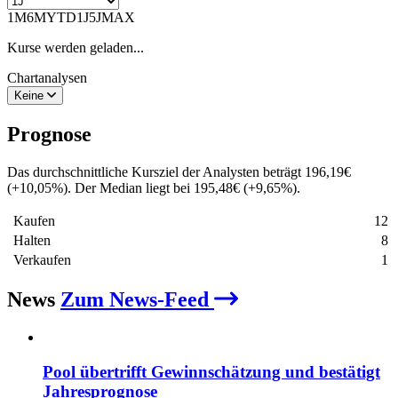
1M
6M
YTD
1J
5J
MAX
Kurse werden geladen...
Chartanalysen
Keine
Prognose
Das durchschnittliche Kursziel der Analysten beträgt
196,19
€
(
+
10,05
%
)
. Der Median liegt bei
195,48
€
(
+
9,65
%
)
.
Kaufen
12
Halten
8
Verkaufen
1
News
Zum News-Feed
Pool übertrifft Gewinnschätzung und bestätigt
Jahresprognose