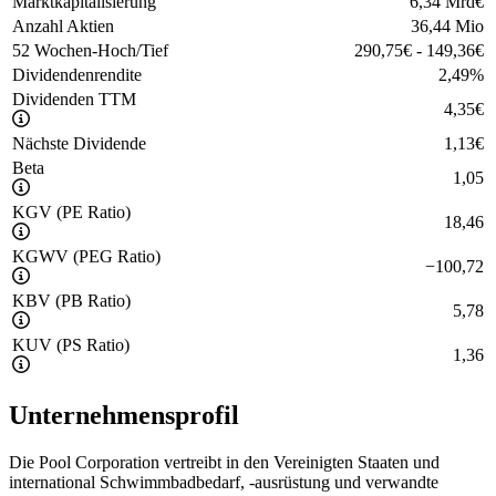
Marktkapitalisierung
6,34 Mrd
€
Anzahl Aktien
36,44 Mio
52 Wochen-Hoch/Tief
290,75
€
-
149,36
€
Dividendenrendite
2,49
%
Dividenden TTM
4,35
€
Nächste Dividende
1,13
€
Beta
1,05
KGV (PE Ratio)
18,46
KGWV (PEG Ratio)
−
100,72
KBV (PB Ratio)
5,78
KUV (PS Ratio)
1,36
Unternehmensprofil
Die Pool Corporation vertreibt in den Vereinigten Staaten und
international Schwimmbadbedarf, -ausrüstung und verwandte