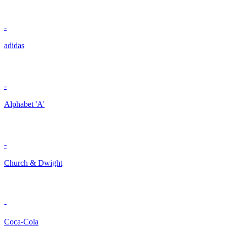
-
adidas
-
Alphabet 'A'
-
Church & Dwight
-
Coca-Cola