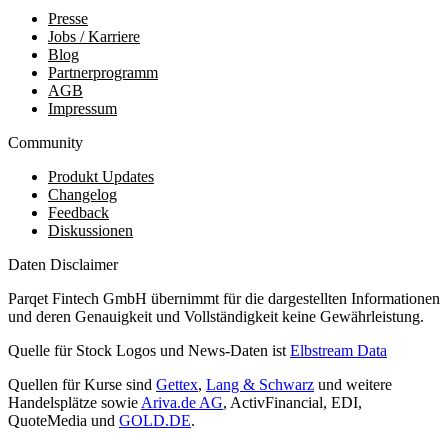
Presse
Jobs / Karriere
Blog
Partnerprogramm
AGB
Impressum
Community
Produkt Updates
Changelog
Feedback
Diskussionen
Daten Disclaimer
Parqet Fintech GmbH übernimmt für die dargestellten Informationen
und deren Genauigkeit und Vollständigkeit keine Gewährleistung.
Quelle für Stock Logos und News-Daten ist
Elbstream Data
Quellen für Kurse sind
Gettex
,
Lang & Schwarz
und weitere
Handelsplätze sowie
Ariva.de AG
, ActivFinancial, EDI,
QuoteMedia und
GOLD.DE
.