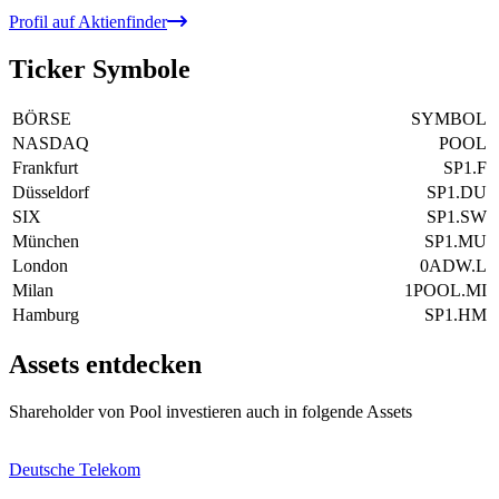
Profil auf Aktienfinder
Ticker Symbole
BÖRSE
SYMBOL
NASDAQ
POOL
Frankfurt
SP1.F
Düsseldorf
SP1.DU
SIX
SP1.SW
München
SP1.MU
London
0ADW.L
Milan
1POOL.MI
Hamburg
SP1.HM
Assets entdecken
Shareholder von Pool investieren auch in folgende Assets
Deutsche Telekom