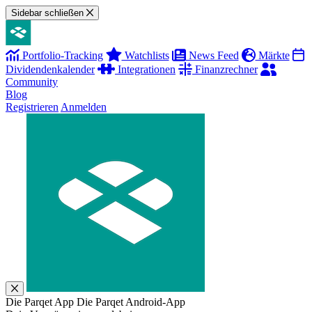
Sidebar schließen
Portfolio-Tracking
Watchlists
News Feed
Märkte
Dividendenkalender
Integrationen
Finanzrechner
Community
Blog
Registrieren
Anmelden
Die Parqet App
Die Parqet Android-App