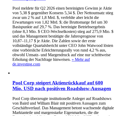
Pool meldete für Q2 2026 einen bereinigten Gewinn je Aktie
von 5,38 $ gegenüber Konsens 5,34 $. Der Nettoumsatz stieg
zwar um 2 % auf 1,8 Mrd. $, verfehlte aber leicht die
Erwartungen von 1,82 Mrd. $; die Bruttomarge fiel um 30
Basispunkte auf 29,7 %. Das bereinigte Betriebsergebnis
(ohne 8,3 Mio. $ CEO-Wechselkosten) stieg auf 275,9 Mio. $
und das Management bestätigte die Jahresprognose von
10,87–11,17 $ je Aktie. Die Zahlen sowie der erste
vollständige Quartalsbericht unter CEO John Watwood lösten
eine vorbörsliche Erleichterungsrally von rund 4,2 % aus,
obwohl Umsatz- und Margendruck auf eine nur schrittweise
Erholung der Nachfrage hinweisen.
» Mehr auf
de.investing.com
Pool Corp steigert Aktienrückkauf auf 600
Mio. USD nach positiven Roadshow-Aussagen
Pool Corp überzeugte institutionelle Anleger auf Roadshows
von Baird und William Blair mit positiven Aussagen zum
Geschäftsverlauf. Das Management betont wachsende digitale
Marktanteile und margenstarke Eigenmarken, die die