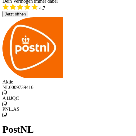
Dein Vermögen immer dabei
4,7
Jetzt öffnen
Aktie
NL0009739416
A1JJQC
PNL.AS
PostNL