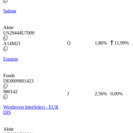
Salmar
Aktie
US29444U7000
Q
1,86
%
11,99%
A14M21
Equinix
Fonds
DE0009801423
980142
J
2,56
%
0,00%
WestInvest InterSelect - EUR
DIS
Aktie