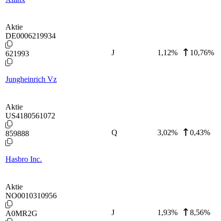
Aktie
DE0006219934
J
1,12
%
10,76%
621993
Jungheinrich Vz
Aktie
US4180561072
Q
3,02
%
0,43%
859888
Hasbro Inc.
Aktie
NO0010310956
J
1,93
%
8,56%
A0MR2G