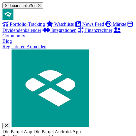
Sidebar schließen
Portfolio-Tracking
Watchlists
News Feed
Märkte
Dividendenkalender
Integrationen
Finanzrechner
Community
Blog
Registrieren
Anmelden
Die Parqet App
Die Parqet Android-App