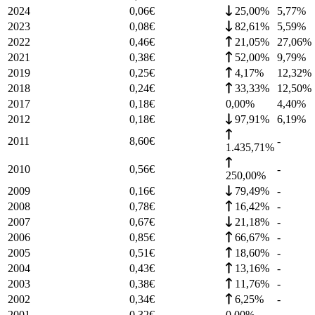
2024
0,06
€
25,00%
5,77
%
2023
0,08
€
82,61%
5,59
%
2022
0,46
€
21,05%
27,06
%
2021
0,38
€
52,00%
9,79
%
2019
0,25
€
4,17%
12,32
%
2018
0,24
€
33,33%
12,50
%
2017
0,18
€
0,00%
4,40
%
2012
0,18
€
97,91%
6,19
%
2011
8,60
€
-
1.435,71%
2010
0,56
€
-
250,00%
2009
0,16
€
79,49%
-
2008
0,78
€
16,42%
-
2007
0,67
€
21,18%
-
2006
0,85
€
66,67%
-
2005
0,51
€
18,60%
-
2004
0,43
€
13,16%
-
2003
0,38
€
11,76%
-
2002
0,34
€
6,25%
-
2001
0,32
€
0,00%
-