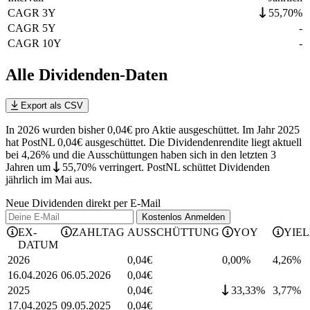
CAGR 3Y
55,70%
CAGR 5Y
-
CAGR 10Y
-
Alle Dividenden-Daten
Export als CSV
In 2026 wurden bisher 0,04€ pro Aktie ausgeschüttet. Im Jahr 2025
hat PostNL 0,04€ ausgeschüttet.
Die Dividendenrendite liegt aktuell
bei 4,26% und die
Ausschüttungen haben sich in den letzten 3
Jahren
um
55,70%
verringert
.
PostNL schüttet Dividenden
jährlich im Mai aus.
Neue Dividenden direkt per E-Mail
Kostenlos
Anmelden
EX-
ZAHLTAG
AUSSCHÜTTUNG
YOY
YIE
DATUM
2026
0,04
€
0,00%
4,26
%
16.04.2026
06.05.2026
0,04
€
2025
0,04
€
33,33%
3,77
%
17.04.2025
09.05.2025
0,04
€