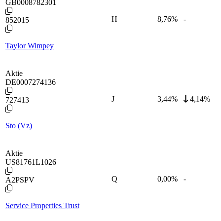
GB0008782301
H
8,76
%
-
852015
Taylor Wimpey
Aktie
DE0007274136
J
3,44
%
4,14%
727413
Sto (Vz)
Aktie
US81761L1026
Q
0,00
%
-
A2PSPV
Service Properties Trust