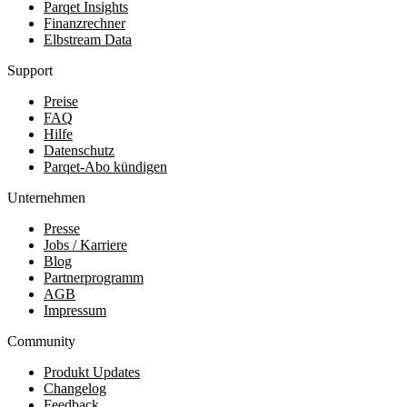
Parqet Insights
Finanzrechner
Elbstream Data
Support
Preise
FAQ
Hilfe
Datenschutz
Parqet-Abo kündigen
Unternehmen
Presse
Jobs / Karriere
Blog
Partnerprogramm
AGB
Impressum
Community
Produkt Updates
Changelog
Feedback