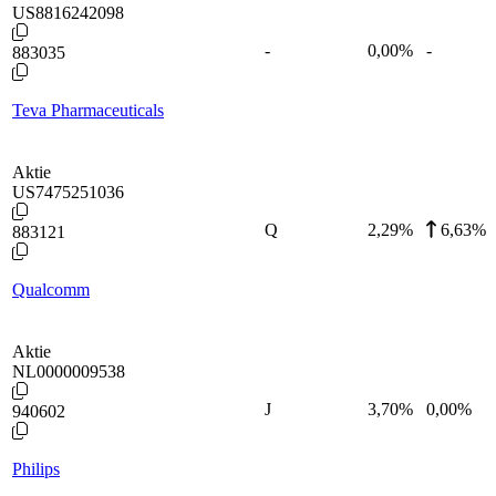
US8816242098
-
0,00
%
-
883035
Teva Pharmaceuticals
Aktie
US7475251036
Q
2,29
%
6,63%
883121
Qualcomm
Aktie
NL0000009538
J
3,70
%
0,00%
940602
Philips