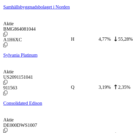
Samhällsbyggnadsbolaget i Norden
Aktie
BMG864081044
H
4,77
%
55,28%
A1H6XC
Sylvania Platinum
Aktie
US2091151041
Q
3,19
%
2,35%
911563
Consolidated Edison
Aktie
DE000DWS1007