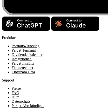
Produkte
Portfolio-Tracking
Parqet Terminal
Dividendenkalender
Integrationen
Parqet Insights
Finanzrechner
Elbstream Data
Support
Preise
FAQ
Hilfe
Datenschutz
Parqet-Abo kündigen