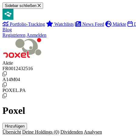
Sidebar schließen
Portfolio-Tracking
Watchlists
News Feed
Märkte
D
Blog
Registrieren
Anmelden
Aktie
FR0012432516
A14M04
POXEL.PA
Poxel
Hinzufügen
Übersicht
Deine Holdings
(0)
Dividenden
Analysen