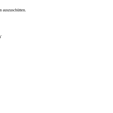
n auszuschütten.
Y