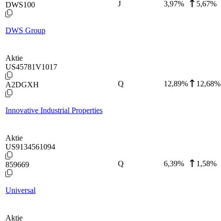
J
3,97
%
5,67%
DWS100
DWS Group
Aktie
US45781V1017
Q
12,89
%
12,68%
A2DGXH
Innovative Industrial Properties
Aktie
US9134561094
Q
6,39
%
1,58%
859669
Universal
Aktie