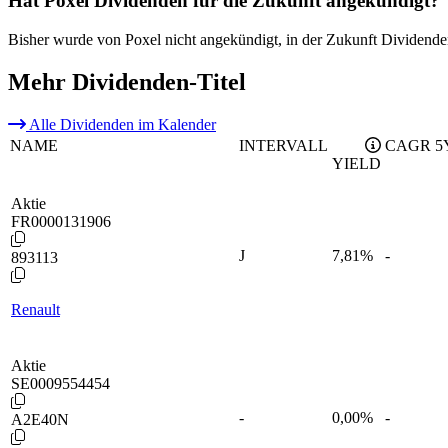
Hat Poxel Dividenden für die Zukunft angekündigt?
Bisher wurde von Poxel nicht angekündigt, in der Zukunft Dividende
Mehr Dividenden-Titel
Alle Dividenden im Kalender
NAME
INTERVALL
CAGR 5
YIELD
Aktie
FR0000131906
J
7,81
%
-
893113
Renault
Aktie
SE0009554454
-
0,00
%
-
A2E40N