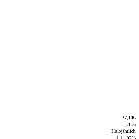
27,10
€
1,78
%
Halbjährlich
11,02%