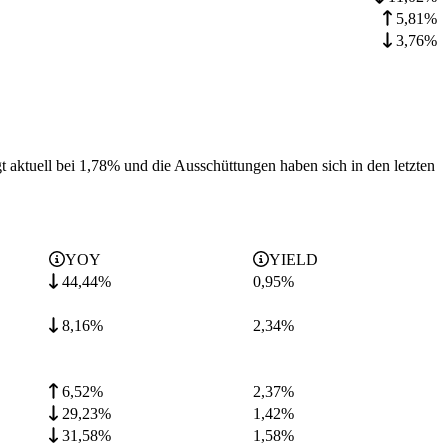
5,81%
3,76%
t aktuell bei 1,78% und die
Ausschüttungen haben sich in den letzten
YOY
YIELD
44,44%
0,95
%
8,16%
2,34
%
6,52%
2,37
%
29,23%
1,42
%
31,58%
1,58
%