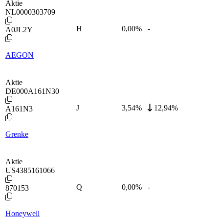
Aktie
NL0000303709
H
0,00
%
-
A0JL2Y
AEGON
Aktie
DE000A161N30
J
3,54
%
12,94%
A161N3
Grenke
Aktie
US4385161066
Q
0,00
%
-
870153
Honeywell