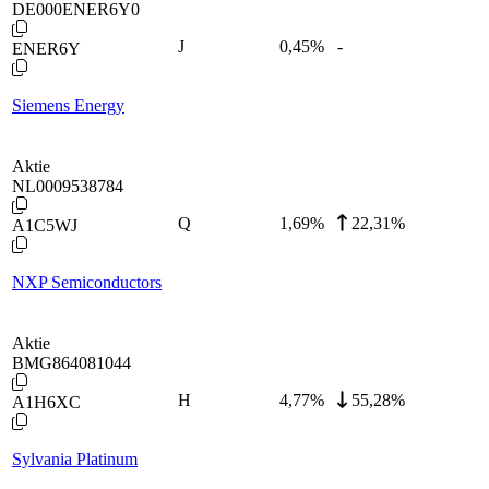
DE000ENER6Y0
J
0,45
%
-
ENER6Y
Siemens Energy
Aktie
NL0009538784
Q
1,69
%
22,31%
A1C5WJ
NXP Semiconductors
Aktie
BMG864081044
H
4,77
%
55,28%
A1H6XC
Sylvania Platinum