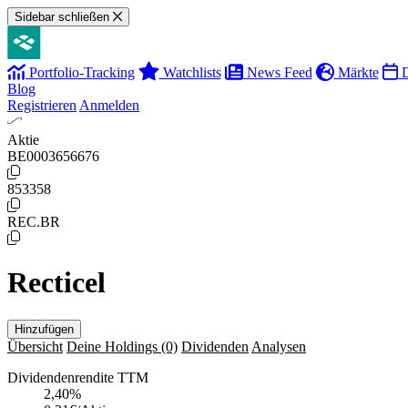
Sidebar schließen
Portfolio-Tracking
Watchlists
News Feed
Märkte
D
Blog
Registrieren
Anmelden
Aktie
BE0003656676
853358
REC.BR
Recticel
Hinzufügen
Übersicht
Deine Holdings
(0)
Dividenden
Analysen
Dividendenrendite TTM
2,40
%