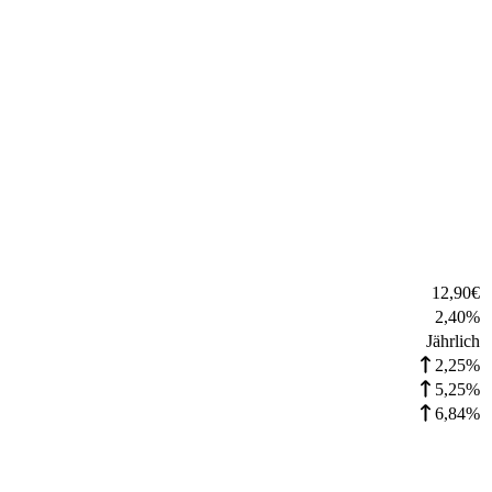
12,90
€
2,40
%
Jährlich
2,25%
5,25%
6,84%