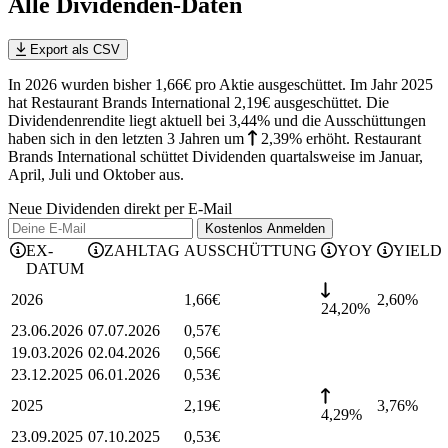
Alle Dividenden-Daten
Export als CSV
In 2026 wurden bisher 1,66€ pro Aktie ausgeschüttet. Im Jahr 2025
hat Restaurant Brands International 2,19€ ausgeschüttet.
Die
Dividendenrendite liegt aktuell bei 3,44% und die
Ausschüttungen
haben sich in den letzten 3 Jahren
um
2,39%
erhöht
.
Restaurant
Brands International schüttet Dividenden quartalsweise im Januar,
April, Juli und Oktober aus.
Neue Dividenden direkt per E-Mail
Kostenlos
Anmelden
EX-
ZAHLTAG
AUSSCHÜTTUNG
YOY
YIELD
DATUM
2026
1,66
€
2,60
%
24,20%
23.06.2026
07.07.2026
0,57
€
19.03.2026
02.04.2026
0,56
€
23.12.2025
06.01.2026
0,53
€
2025
2,19
€
3,76
%
4,29%
23.09.2025
07.10.2025
0,53
€