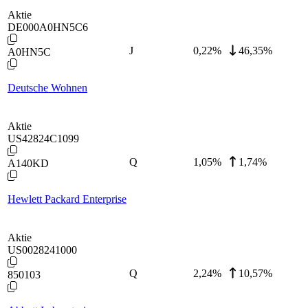
Aktie
DE000A0HN5C6
J
0,22
%
46,35%
A0HN5C
Deutsche Wohnen
Aktie
US42824C1099
Q
1,05
%
1,74%
A140KD
Hewlett Packard Enterprise
Aktie
US0028241000
Q
2,24
%
10,57%
850103