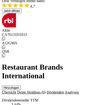
Dein Vermögen immer dabei
4,7
Jetzt öffnen
Aktie
CA76131D1033
A12GMA
QSR
Restaurant Brands
International
Hinzufügen
Übersicht
Deine Holdings
(0)
Dividenden
Analysen
Dividendenrendite TTM
3,44
%