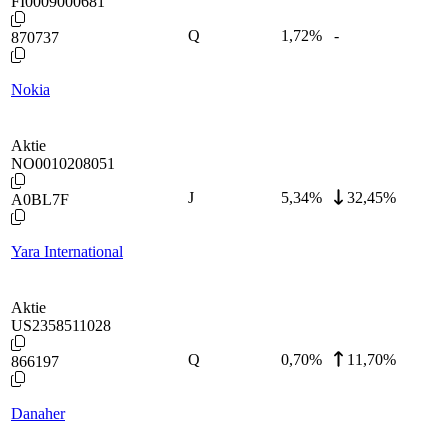
FI0009000681
Q
1,72
%
-
870737
Nokia
Aktie
NO0010208051
J
5,34
%
32,45%
A0BL7F
Yara International
Aktie
US2358511028
Q
0,70
%
11,70%
866197
Danaher