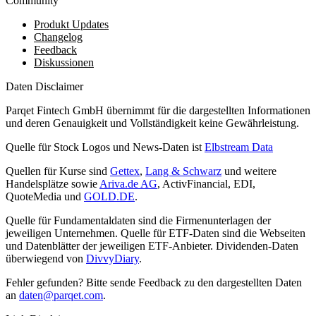
Community
Produkt Updates
Changelog
Feedback
Diskussionen
Daten Disclaimer
Parqet Fintech GmbH übernimmt für die dargestellten Informationen
und deren Genauigkeit und Vollständigkeit keine Gewährleistung.
Quelle für Stock Logos und News-Daten ist
Elbstream Data
Quellen für Kurse sind
Gettex
,
Lang & Schwarz
und weitere
Handelsplätze sowie
Ariva.de AG
, ActivFinancial, EDI,
QuoteMedia und
GOLD.DE
.
Quelle für Fundamentaldaten sind die Firmenunterlagen der
jeweiligen Unternehmen. Quelle für ETF-Daten sind die Webseiten
und Datenblätter der jeweiligen ETF-Anbieter. Dividenden-Daten
überwiegend von
DivvyDiary
.
Fehler gefunden? Bitte sende Feedback zu den dargestellten Daten
an
daten@parqet.com
.