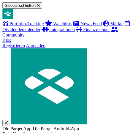
Sidebar schließen
Portfolio-Tracking
Watchlists
News Feed
Märkte
Dividendenkalender
Integrationen
Finanzrechner
Community
Blog
Registrieren
Anmelden
Die Parqet App
Die Parqet Android-App