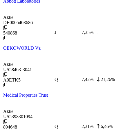
Abbott Laboratories
Aktie
DE0005408686
J
7,35
%
-
540868
OEKOWORLD Vz
Aktie
US58463J3041
Q
7,42
%
21,26%
A0ETK5
Medical Properties Trust
Aktie
US5398301094
Q
2,31
%
6,46%
894648