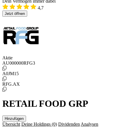
Dein Vermögen immer dabei
4,7
Jetzt öffnen
Aktie
AU000000RFG3
A0JM15
RFG.AX
RETAIL FOOD GRP
Hinzufügen
Übersicht
Deine Holdings
(0)
Dividenden
Analysen