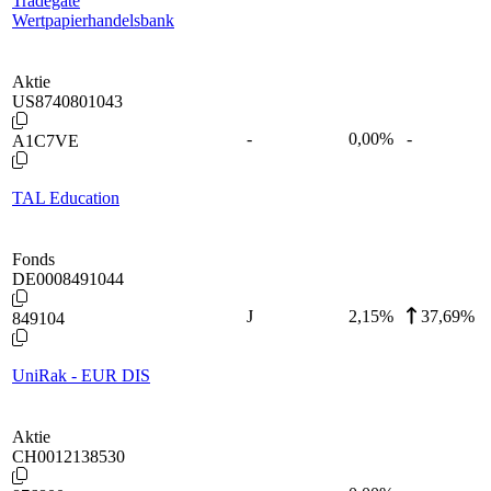
Tradegate
Wertpapierhandelsbank
Aktie
US8740801043
-
0,00
%
-
A1C7VE
TAL Education
Fonds
DE0008491044
J
2,15
%
37,69%
849104
UniRak - EUR DIS
Aktie
CH0012138530