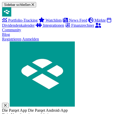
Sidebar schließen
Portfolio-Tracking
Watchlists
News Feed
Märkte
Dividendenkalender
Integrationen
Finanzrechner
Community
Blog
Registrieren
Anmelden
Die Parqet App
Die Parqet Android-App