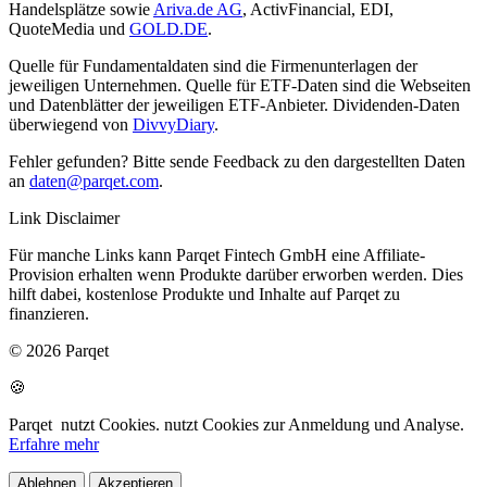
Handelsplätze sowie
Ariva.de AG
, ActivFinancial, EDI,
QuoteMedia und
GOLD.DE
.
Quelle für Fundamentaldaten sind die Firmenunterlagen der
jeweiligen Unternehmen. Quelle für ETF-Daten sind die Webseiten
und Datenblätter der jeweiligen ETF-Anbieter. Dividenden-Daten
überwiegend von
DivvyDiary
.
Fehler gefunden? Bitte sende Feedback zu den dargestellten Daten
an
daten@parqet.com
.
Link Disclaimer
Für manche Links kann Parqet Fintech GmbH eine Affiliate-
Provision erhalten wenn Produkte darüber erworben werden. Dies
hilft dabei, kostenlose Produkte und Inhalte auf Parqet zu
finanzieren.
© 2026 Parqet
🍪
Parqet
nutzt Cookies.
nutzt Cookies zur Anmeldung und Analyse.
Erfahre mehr
Ablehnen
Akzeptieren