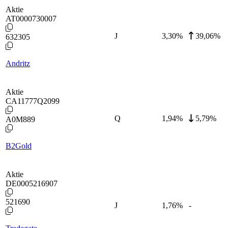
Aktie
AT0000730007
J
3,30
%
39,06%
632305
Andritz
Aktie
CA11777Q2099
Q
1,94
%
5,79%
A0M889
B2Gold
Aktie
DE0005216907
521690
J
1,76
%
-