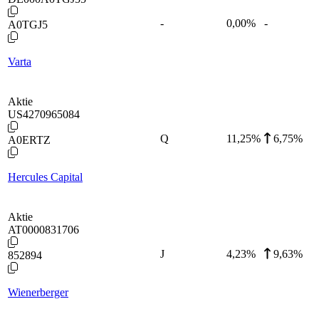
-
0,00
%
-
A0TGJ5
Varta
Aktie
US4270965084
Q
11,25
%
6,75%
A0ERTZ
Hercules Capital
Aktie
AT0000831706
J
4,23
%
9,63%
852894
Wienerberger