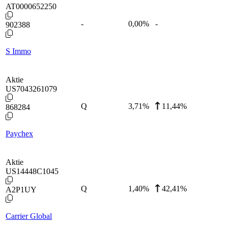
AT0000652250
-
0,00
%
-
902388
S Immo
Aktie
US7043261079
Q
3,71
%
11,44%
868284
Paychex
Aktie
US14448C1045
Q
1,40
%
42,41%
A2P1UY
Carrier Global