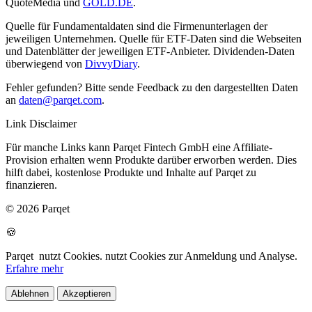
QuoteMedia und
GOLD.DE
.
Quelle für Fundamentaldaten sind die Firmenunterlagen der
jeweiligen Unternehmen. Quelle für ETF-Daten sind die Webseiten
und Datenblätter der jeweiligen ETF-Anbieter. Dividenden-Daten
überwiegend von
DivvyDiary
.
Fehler gefunden? Bitte sende Feedback zu den dargestellten Daten
an
daten@parqet.com
.
Link Disclaimer
Für manche Links kann Parqet Fintech GmbH eine Affiliate-
Provision erhalten wenn Produkte darüber erworben werden. Dies
hilft dabei, kostenlose Produkte und Inhalte auf Parqet zu
finanzieren.
© 2026 Parqet
🍪
Parqet
nutzt Cookies.
nutzt Cookies zur Anmeldung und Analyse.
Erfahre mehr
Ablehnen
Akzeptieren