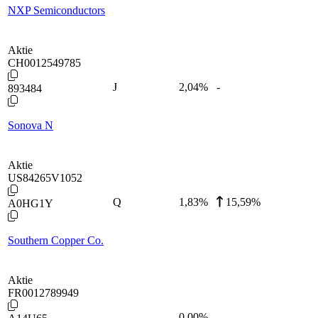
NXP Semiconductors
Aktie
CH0012549785
J
2,04
%
-
893484
Sonova N
Aktie
US84265V1052
Q
1,83
%
15,59%
A0HG1Y
Southern Copper Co.
Aktie
FR0012789949
-
0,00
%
-