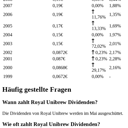
2007
0,19
€
0,00%
1,88
%
2006
0,19
€
1,35
%
11,76%
2005
0,17
€
1,69
%
13,33%
2004
0,15
€
0,00%
1,97
%
2003
0,15
€
2,01
%
72,02%
2002
0,0872
€
0,23%
2,17
%
2001
0,087
€
0,23%
2,28
%
2000
0,0868
€
2,16
%
29,17%
1999
0,0672
€
0,00%
-
Häufig gestellte Fragen
Wann zahlt Royal Unibrew Dividenden?
Die Dividenden von Royal Unibrew werden im Mai ausgeschüttet.
Wie oft zahlt Royal Unibrew Dividenden?