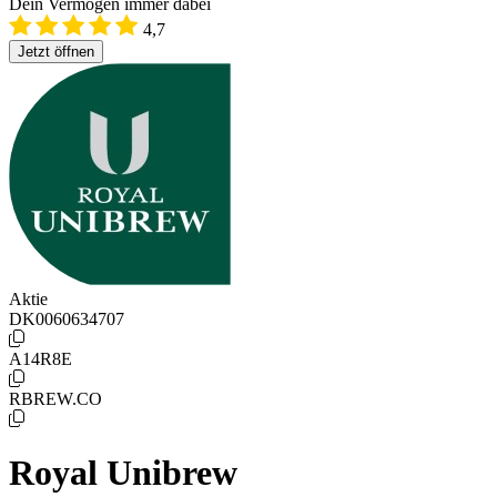
Dein Vermögen immer dabei
4,7
Jetzt öffnen
Aktie
DK0060634707
A14R8E
RBREW.CO
Royal Unibrew