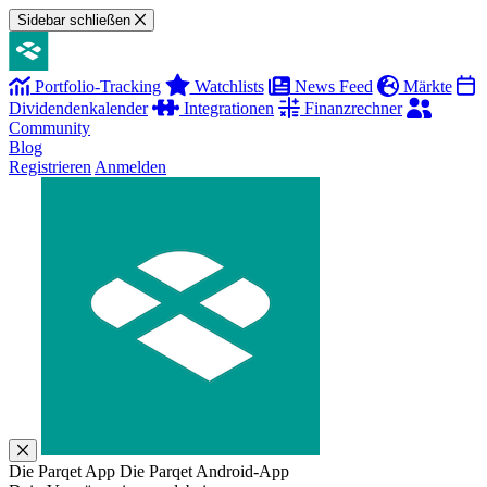
Sidebar schließen
Portfolio-Tracking
Watchlists
News Feed
Märkte
Dividendenkalender
Integrationen
Finanzrechner
Community
Blog
Registrieren
Anmelden
Die Parqet App
Die Parqet Android-App