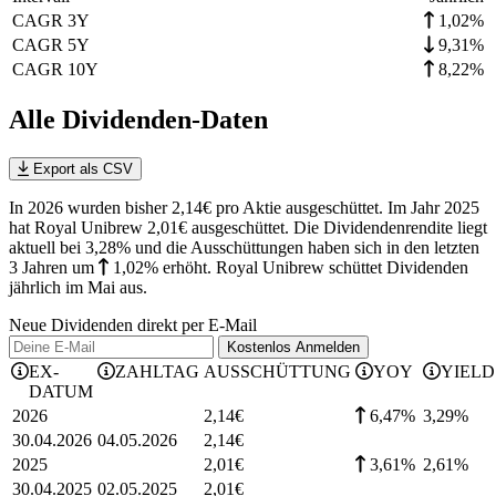
CAGR 3Y
1,02%
CAGR 5Y
9,31%
CAGR 10Y
8,22%
Alle Dividenden-Daten
Export als CSV
In 2026 wurden bisher 2,14€ pro Aktie ausgeschüttet. Im Jahr 2025
hat Royal Unibrew 2,01€ ausgeschüttet.
Die Dividendenrendite liegt
aktuell bei 3,28% und die
Ausschüttungen haben sich in den letzten
3 Jahren
um
1,02%
erhöht
.
Royal Unibrew schüttet Dividenden
jährlich im Mai aus.
Neue Dividenden direkt per E-Mail
Kostenlos
Anmelden
EX-
ZAHLTAG
AUSSCHÜTTUNG
YOY
YIELD
DATUM
2026
2,14
€
6,47%
3,29
%
30.04.2026
04.05.2026
2,14
€
2025
2,01
€
3,61%
2,61
%
30.04.2025
02.05.2025
2,01
€