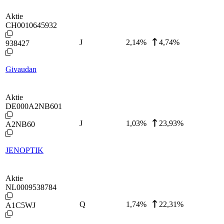
Aktie
CH0010645932
J
2,14
%
4,74%
938427
Givaudan
Aktie
DE000A2NB601
J
1,03
%
23,93%
A2NB60
JENOPTIK
Aktie
NL0009538784
Q
1,74
%
22,31%
A1C5WJ