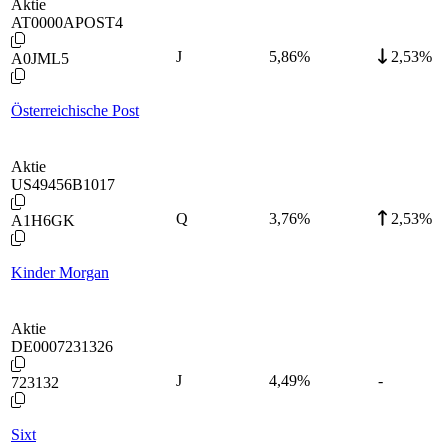
Aktie
AT0000APOST4
J
5,86
%
2,53%
A0JML5
Österreichische Post
Aktie
US49456B1017
Q
3,76
%
2,53%
A1H6GK
Kinder Morgan
Aktie
DE0007231326
J
4,49
%
-
723132
Sixt