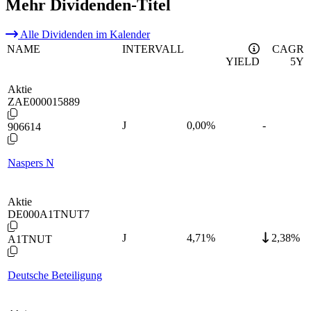
Mehr Dividenden-Titel
Alle Dividenden im Kalender
NAME
INTERVALL
CAGR
YIELD
5Y
Aktie
ZAE000015889
J
0,00
%
-
906614
Naspers N
Aktie
DE000A1TNUT7
J
4,71
%
2,38%
A1TNUT
Deutsche Beteiligung