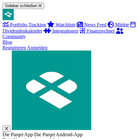
Sidebar schließen
Portfolio-Tracking
Watchlists
News Feed
Märkte
Dividendenkalender
Integrationen
Finanzrechner
Community
Blog
Registrieren
Anmelden
Die Parqet App
Die Parqet Android-App