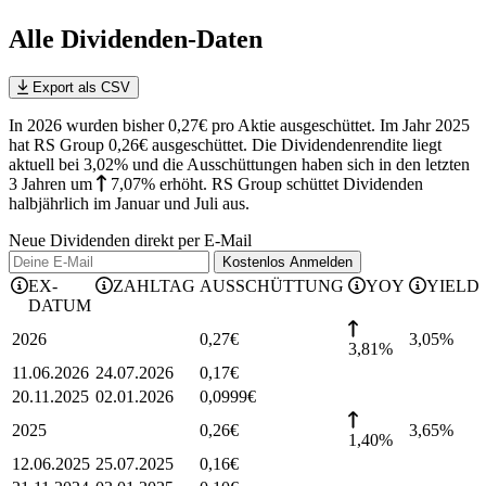
Alle Dividenden-Daten
Export als CSV
In 2026 wurden bisher 0,27€ pro Aktie ausgeschüttet. Im Jahr 2025
hat RS Group 0,26€ ausgeschüttet.
Die Dividendenrendite liegt
aktuell bei 3,02% und die
Ausschüttungen haben sich in den letzten
3 Jahren
um
7,07%
erhöht
.
RS Group schüttet Dividenden
halbjährlich im Januar und Juli aus.
Neue Dividenden direkt per E-Mail
Kostenlos
Anmelden
EX-
ZAHLTAG
AUSSCHÜTTUNG
YOY
YIELD
DATUM
2026
0,27
€
3,05
%
3,81%
11.06.2026
24.07.2026
0,17
€
20.11.2025
02.01.2026
0,0999
€
2025
0,26
€
3,65
%
1,40%
12.06.2025
25.07.2025
0,16
€