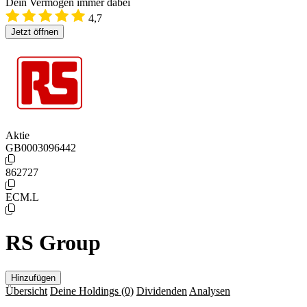
Dein Vermögen immer dabei
4,7
Jetzt öffnen
Aktie
GB0003096442
862727
ECM.L
RS Group
Hinzufügen
Übersicht
Deine Holdings
(0)
Dividenden
Analysen