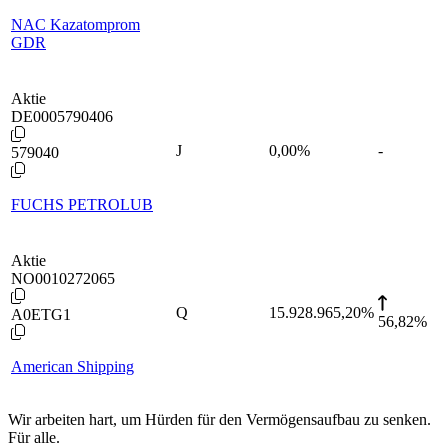
NAC Kazatomprom
GDR
Aktie
DE0005790406
J
0,00
%
-
579040
FUCHS PETROLUB
Aktie
NO0010272065
Q
15.928.965,20
%
A0ETG1
56,82%
American Shipping
Wir arbeiten hart, um Hürden für den Vermögensaufbau zu senken.
Für alle.