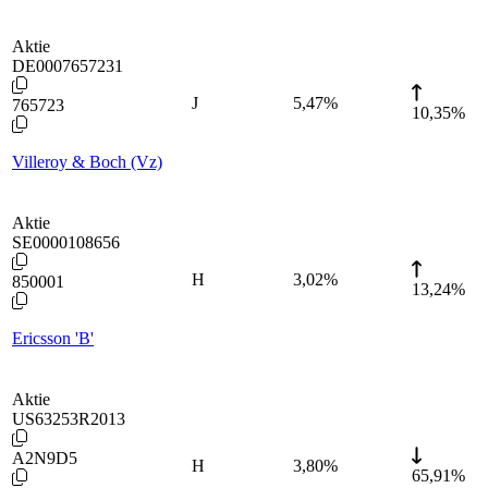
Aktie
DE0007657231
J
5,47
%
765723
10,35%
Villeroy & Boch (Vz)
Aktie
SE0000108656
H
3,02
%
850001
13,24%
Ericsson 'B'
Aktie
US63253R2013
A2N9D5
H
3,80
%
65,91%