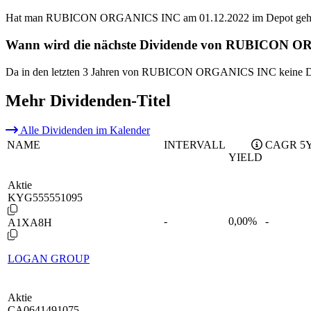
Hat man RUBICON ORGANICS INC am 01.12.2022 im Depot gehabt,
Wann wird die nächste Dividende von RUBICON O
Da in den letzten 3 Jahren von RUBICON ORGANICS INC keine Divid
Mehr Dividenden-Titel
Alle Dividenden im Kalender
NAME
INTERVALL
CAGR 5
YIELD
Aktie
KYG555551095
-
0,00
%
-
A1XA8H
LOGAN GROUP
Aktie
CA0641491075