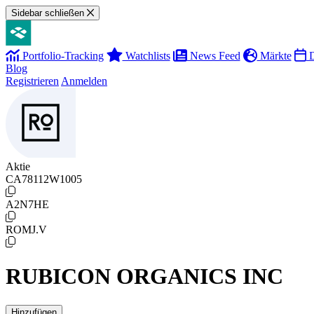
Sidebar schließen
Portfolio-Tracking
Watchlists
News Feed
Märkte
D
Blog
Registrieren
Anmelden
Aktie
CA78112W1005
A2N7HE
ROMJ.V
RUBICON ORGANICS INC
Hinzufügen