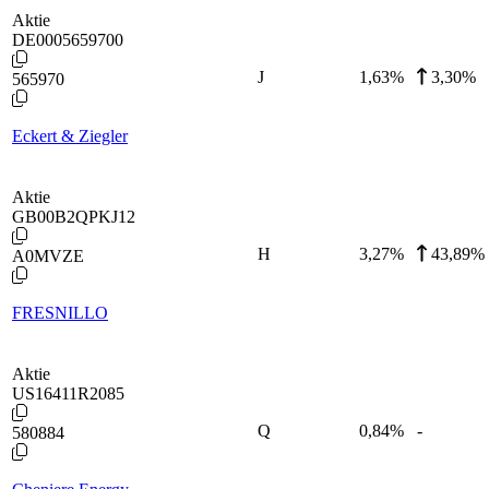
Aktie
DE0005659700
J
1,63
%
3,30%
565970
Eckert & Ziegler
Aktie
GB00B2QPKJ12
H
3,27
%
43,89%
A0MVZE
FRESNILLO
Aktie
US16411R2085
Q
0,84
%
-
580884