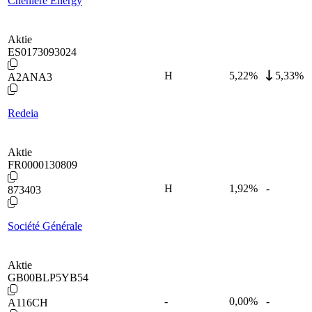
Cheniere Energy
Aktie
ES0173093024
H
5,22
%
5,33%
A2ANA3
Redeia
Aktie
FR0000130809
H
1,92
%
-
873403
Société Générale
Aktie
GB00BLP5YB54
-
0,00
%
-
A116CH