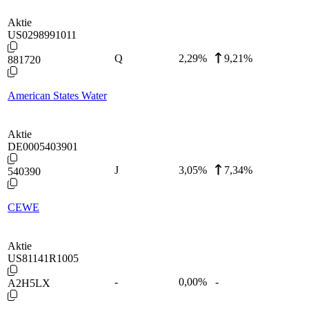
Aktie
US0298991011
Q
2,29
%
9,21%
881720
American States Water
Aktie
DE0005403901
J
3,05
%
7,34%
540390
CEWE
Aktie
US81141R1005
-
0,00
%
-
A2H5LX