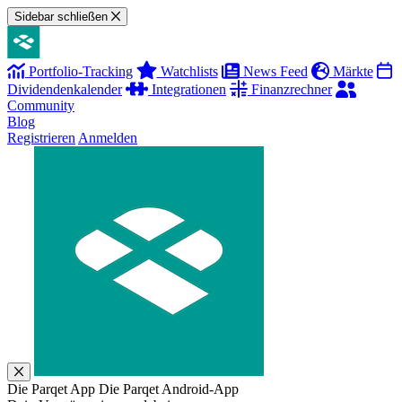
Sidebar schließen
Portfolio-Tracking
Watchlists
News Feed
Märkte
Dividendenkalender
Integrationen
Finanzrechner
Community
Blog
Registrieren
Anmelden
Die Parqet App
Die Parqet Android-App