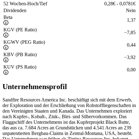
52 Wochen-Hoch/Tief
0,28
€
-
0,0781
€
Dividenden
Nein
Beta
1,37
KGV (PE Ratio)
−
7,85
KGWV (PEG Ratio)
0,44
KBV (PB Ratio)
−
3,92
KUV (PS Ratio)
0,00
Unternehmensprofil
Sandfire Resources America Inc. beschäftigt sich mit dem Erwerb,
der Exploration und der Erschließung von Rohstoffliegenschaften in
den Vereinigten Staaten und Kanada. Das Unternehmen exploriert
nach Kupfer-, Kobalt-, Zink-, Blei- und Silbervorkommen. Das
Flaggschiff des Unternehmens ist das Kupferprojekt Black Butte,
das aus ca. 7.684 Acres an Grundstücken und 4.541 Acres an 239
unpatentierten Bergbau-Claims in Zentral-Montana, USA, besteht.
Das Unternehmen war früher als Tintina Resources Inc. bekannt