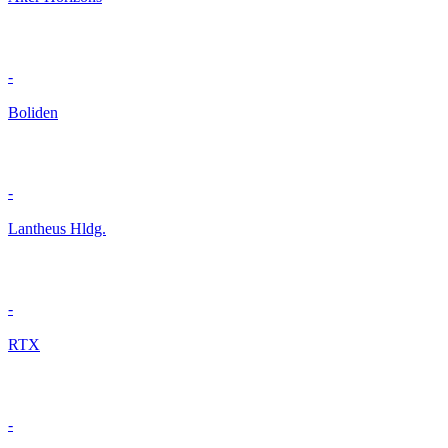
-
Boliden
-
Lantheus Hldg.
-
RTX
-