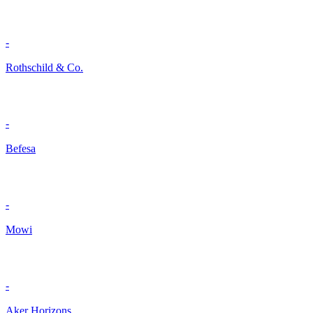
-
Rothschild & Co.
-
Befesa
-
Mowi
-
Aker Horizons