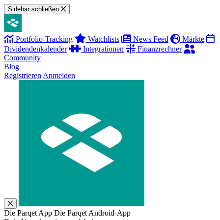
Sidebar schließen
Portfolio-Tracking
Watchlists
News Feed
Märkte
Dividendenkalender
Integrationen
Finanzrechner
Community
Blog
Registrieren
Anmelden
Die Parqet App
Die Parqet Android-App