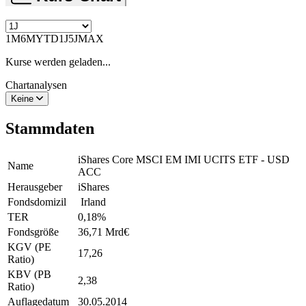
1M
6M
YTD
1J
5J
MAX
Kurse werden geladen...
Chartanalysen
Keine
Stammdaten
iShares Core MSCI EM IMI UCITS ETF - USD
Name
ACC
Herausgeber
iShares
Fondsdomizil
Irland
TER
0,18
%
Fondsgröße
36,71 Mrd
€
KGV (PE
17,26
Ratio)
KBV (PB
2,38
Ratio)
Auflagedatum
30.05.2014