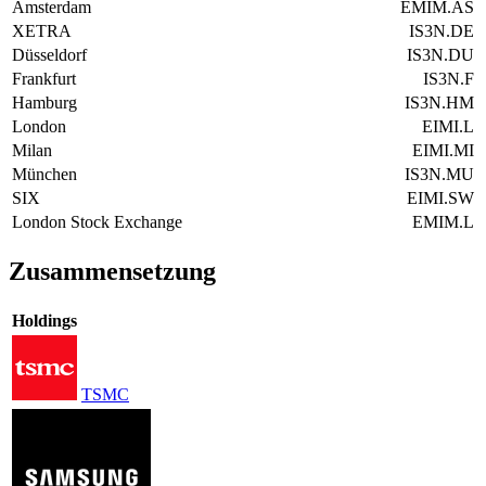
Amsterdam
EMIM.AS
XETRA
IS3N.DE
Düsseldorf
IS3N.DU
Frankfurt
IS3N.F
Hamburg
IS3N.HM
London
EIMI.L
Milan
EIMI.MI
München
IS3N.MU
SIX
EIMI.SW
London Stock Exchange
EMIM.L
Zusammensetzung
Holdings
TSMC