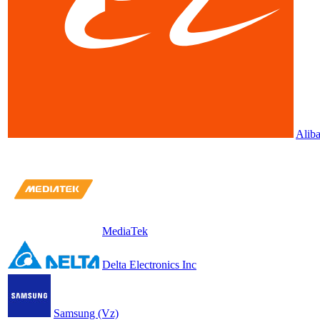
Alib
MediaTek
Delta Electronics Inc
Samsung (Vz)