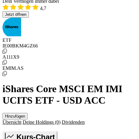
Dein Vermögen immer dabei
4,7
Jetzt öffnen
ETF
IE00BKM4GZ66
A111X9
EMIM.AS
iShares Core MSCI EM IMI
UCITS ETF - USD ACC
Hinzufügen
Übersicht
Deine Holdings
(0)
Dividenden
Kurs-Chart