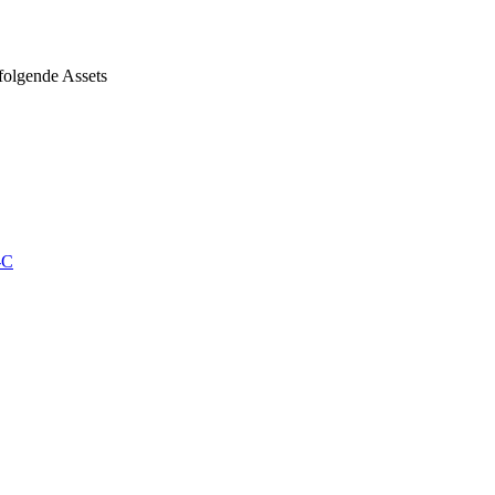
olgende Assets
-C