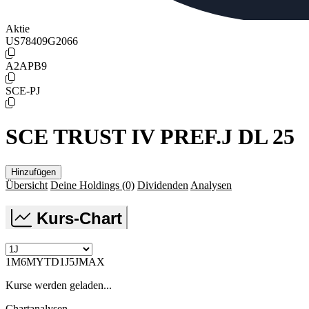
Aktie
US78409G2066
A2APB9
SCE-PJ
SCE TRUST IV PREF.J DL 25
Hinzufügen
Übersicht
Deine Holdings
(0)
Dividenden
Analysen
Kurs-Chart
1M
6M
YTD
1J
5J
MAX
Kurse werden geladen...
Chartanalysen