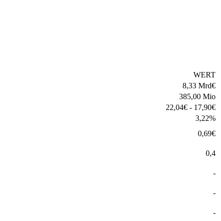
WERT
8,33 Mrd
€
385,00 Mio
22,04
€
-
17,90
€
3,22
%
0,69
€
0,4
-
-
-