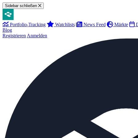
Sidebar schließen
Portfolio-Tracking
Watchlists
News Feed
Märkte
D
Blog
Registrieren
Anmelden