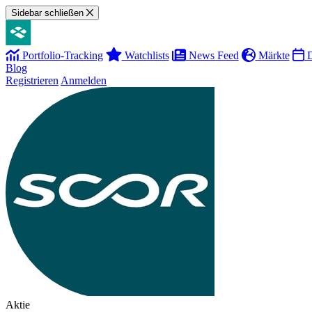
Sidebar schließen
Portfolio-Tracking
Watchlists
News Feed
Märkte
D
Blog
Registrieren
Anmelden
Aktie