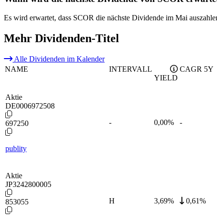
Es wird erwartet, dass SCOR die nächste Dividende im Mai auszahle
Mehr Dividenden-Titel
Alle Dividenden im Kalender
NAME
INTERVALL
CAGR 5Y
YIELD
Aktie
DE0006972508
-
0,00
%
-
697250
publity
Aktie
JP3242800005
H
3,69
%
0,61%
853055