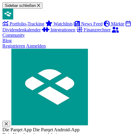
Sidebar schließen
Portfolio-Tracking
Watchlists
News Feed
Märkte
Dividendenkalender
Integrationen
Finanzrechner
Community
Blog
Registrieren
Anmelden
Die Parqet App
Die Parqet Android-App