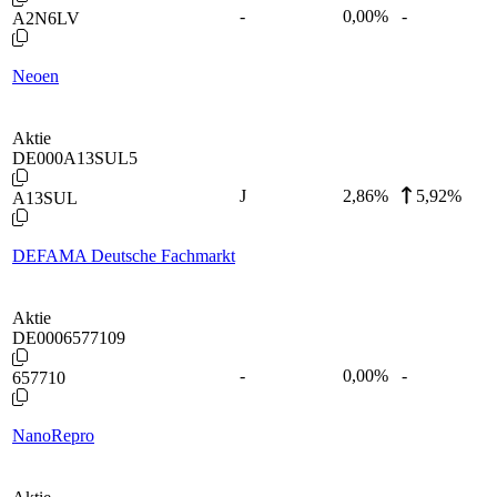
-
0,00
%
-
A2N6LV
Neoen
Aktie
DE000A13SUL5
J
2,86
%
5,92%
A13SUL
DEFAMA Deutsche Fachmarkt
Aktie
DE0006577109
-
0,00
%
-
657710
NanoRepro