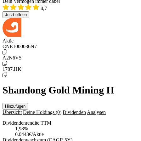
Dein Vermögen immer dabei
4,7
Jetzt öffnen
Aktie
CNE1000036N7
A2N6V5
1787.HK
Shandong Gold Mining H
Hinzufügen
Übersicht
Deine Holdings
(0)
Dividenden
Analysen
Dividendenrendite TTM
1,98
%
0,0443€/Aktie
Dividendenwachstum (CAGR 5Y)