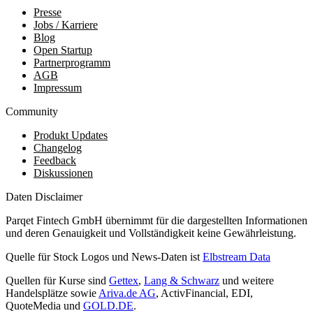
Presse
Jobs / Karriere
Blog
Open Startup
Partnerprogramm
AGB
Impressum
Community
Produkt Updates
Changelog
Feedback
Diskussionen
Daten Disclaimer
Parqet Fintech GmbH übernimmt für die dargestellten Informationen
und deren Genauigkeit und Vollständigkeit keine Gewährleistung.
Quelle für Stock Logos und News-Daten ist
Elbstream Data
Quellen für Kurse sind
Gettex
,
Lang & Schwarz
und weitere
Handelsplätze sowie
Ariva.de AG
, ActivFinancial, EDI,
QuoteMedia und
GOLD.DE
.