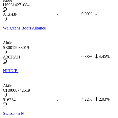
Aktie
US9314271084
-
0,00
%
-
A12HJF
Walgreens Boots Alliance
Aktie
SE0015988019
J
0,88
%
4,45%
A3CRAH
NIBE 'B'
Aktie
CH0008742519
J
4,22
%
2,03%
916234
Swisscom N