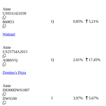
Aktie
US9311421039
Q
0,85
%
5,21%
860853
Walmart
Aktie
US25754A2015
Q
2,01
%
17,45%
A0B6VQ
Domino's Pizza
Aktie
DE000DWS1007
J
3,97
%
5,67%
DWS100