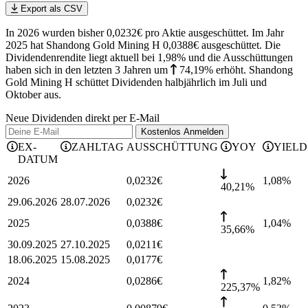
Export als CSV
In 2026 wurden bisher 0,0232€ pro Aktie ausgeschüttet. Im Jahr
2025 hat Shandong Gold Mining H 0,0388€ ausgeschüttet.
Die
Dividendenrendite liegt aktuell bei 1,98% und die
Ausschüttungen
haben sich in den letzten 3 Jahren
um
74,19%
erhöht
.
Shandong
Gold Mining H schüttet Dividenden halbjährlich im Juli und
Oktober aus.
Neue Dividenden direkt per E-Mail
Kostenlos
Anmelden
EX-
ZAHLTAG
AUSSCHÜTTUNG
YOY
YIELD
DATUM
2026
0,0232
€
1,08
%
40,21%
29.06.2026
28.07.2026
0,0232
€
2025
0,0388
€
1,04
%
35,66%
30.09.2025
27.10.2025
0,0211
€
18.06.2025
15.08.2025
0,0177
€
2024
0,0286
€
1,82
%
225,37%